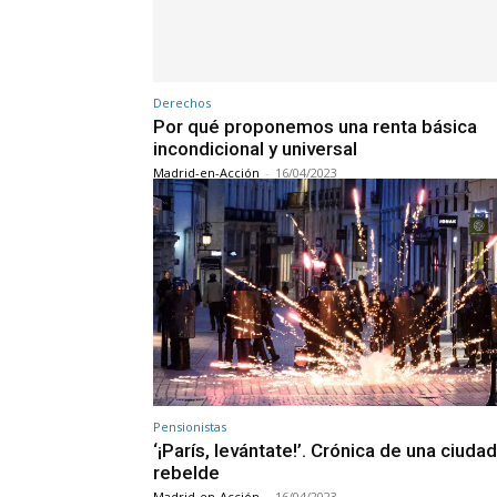
Derechos
Por qué proponemos una renta básica
incondicional y universal
Madrid-en-Acción
-
16/04/2023
Pensionistas
‘¡París, levántate!’. Crónica de una ciudad
rebelde
Madrid-en-Acción
-
16/04/2023