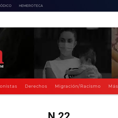
IÓDICO
HEMEROTECA
onistas
Derechos
Migración/Racismo
Má
N.22