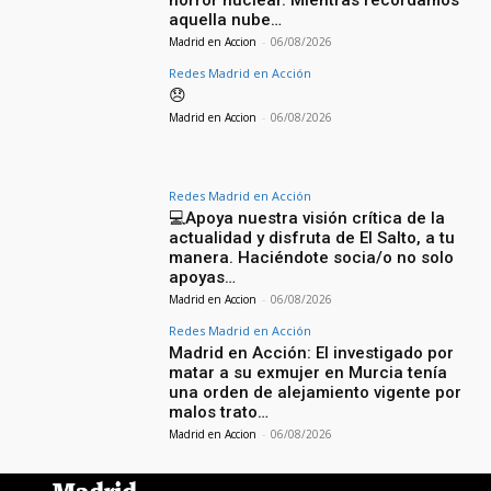
horror nuclear. Mientras recordamos
aquella nube…
Madrid en Accion
-
06/08/2026
Redes Madrid en Acción
😞
Madrid en Accion
-
06/08/2026
Redes Madrid en Acción
💻Apoya nuestra visión crítica de la
actualidad y disfruta de El Salto, a tu
manera. Haciéndote socia/o no solo
apoyas…
Madrid en Accion
-
06/08/2026
Redes Madrid en Acción
Madrid en Acción: El investigado por
matar a su exmujer en Murcia tenía
una orden de alejamiento vigente por
malos trato…
Madrid en Accion
-
06/08/2026