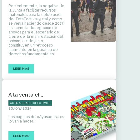
Recientemente, la negativa de
la Junta a facilitar recursos
materiales para la celebración
del TetaFest 2025 (tal y como
se venía haciendo desde 2017)
así como la denegación de
apoyos para el escenario de
cierre de la manifestación del
próximo 21 de junio,
constituyen un retroceso
alarmante en la garantía de
derechos fundamentales
LEER MÁS
A la venta el...
ACTUALIDAD COLECTIVOS
20/03/2025
Las páginas de «Ayusadas» os
lo van a hacer...
LEER MÁS