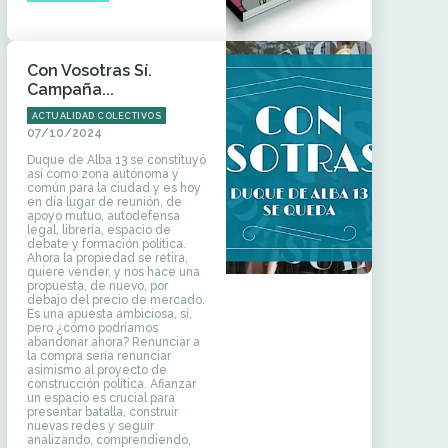
Con Vosotras Sí.
Campaña...
ACTUALIDAD COLECTIVOS
07/10/2024
Duque de Alba 13 se constituyó
así como zona autónoma y
común para la ciudad y es hoy
en día lugar de reunión, de
apoyo mutuo, autodefensa
legal, librería, espacio de
debate y formación política.
Ahora la propiedad se retira,
quiere vender, y nos hace una
propuesta, de nuevo, por
debajo del precio de mercado.
Es una apuesta ambiciosa, sí,
pero ¿cómo podríamos
abandonar ahora? Renunciar a
la compra sería renunciar
asimismo al proyecto de
construcción política. Afianzar
un espacio es crucial para
presentar batalla, construir
nuevas redes y seguir
analizando, comprendiendo,