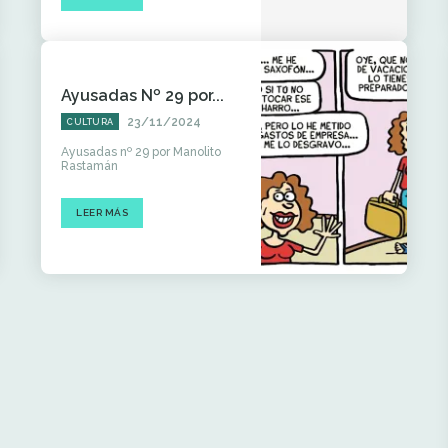
Ayusadas Nº 29 por...
23/11/2024
CULTURA
Ayusadas nº 29 por Manolito
Rastamán
LEER MÁS