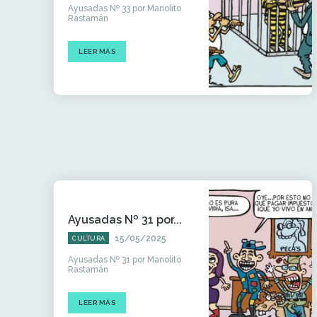
Ayusadas Nº 33 por Manolito
Rastamán
LEER MÁS
Ayusadas Nº 31 por...
15/05/2025
CULTURA
Ayusadas Nº 31 por Manolito
Rastamán
LEER MÁS