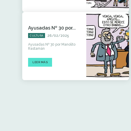
Ayusadas Nº 30 por...
26/02/2025
CULTURA
Ayusadas Nº 30 por Manolito
Rastamán
LEER MÁS