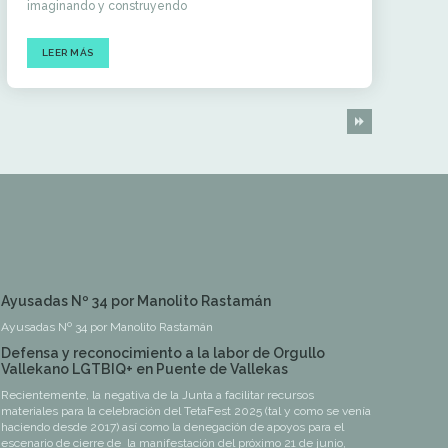
imaginando y construyendo
LEER MÁS
Ayusadas Nº 34 por Manolito Rastamán
Ayusadas Nº 34 por Manolito Rastamán
Defensa y reconocimiento a la labor de Orgullo
Vallekano LGTBIQ+ en Puente de Vallekas
Recientemente, la negativa de la Junta a facilitar recursos
materiales para la celebración del TetaFest 2025 (tal y como se venía
haciendo desde 2017) así como la denegación de apoyos para el
escenario de cierre de la manifestación del próximo 21 de junio,