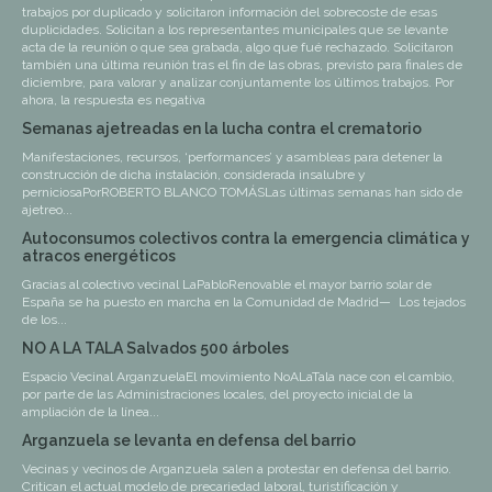
trabajos por duplicado y solicitaron información del sobrecoste de esas
duplicidades. Solicitan a los representantes municipales que se levante
acta de la reunión o que sea grabada, algo que fué rechazado. Solicitaron
también una última reunión tras el fin de las obras, previsto para finales de
diciembre, para valorar y analizar conjuntamente los últimos trabajos. Por
ahora, la respuesta es negativa
Semanas ajetreadas en la lucha contra el crematorio
Manifestaciones, recursos, ‘performances’ y asambleas para detener la
construcción de dicha instalación, considerada insalubre y
perniciosaPorROBERTO BLANCO TOMÁSLas últimas semanas han sido de
ajetreo...
Autoconsumos colectivos contra la emergencia climática y
atracos energéticos
Gracias al colectivo vecinal LaPabloRenovable el mayor barrio solar de
España se ha puesto en marcha en la Comunidad de Madrid— Los tejados
de los...
NO A LA TALA Salvados 500 árboles
Espacio Vecinal ArganzuelaEl movimiento NoALaTala nace con el cambio,
por parte de las Administraciones locales, del proyecto inicial de la
ampliación de la línea...
Arganzuela se levanta en defensa del barrio
Vecinas y vecinos de Arganzuela salen a protestar en defensa del barrio.
Critican el actual modelo de precariedad laboral, turistificación y