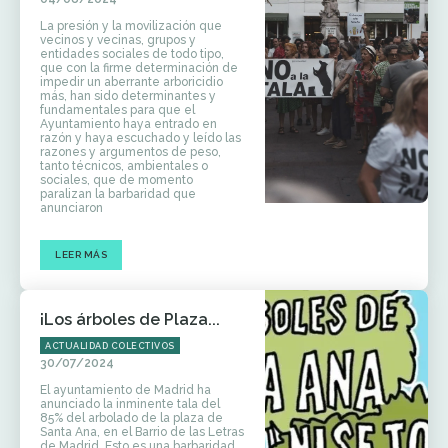
La presión y la movilización que
vecinos y vecinas, grupos y
entidades sociales de todo tipo,
que con la firme determinación de
impedir un aberrante arboricidio
más, han sido determinantes y
fundamentales para que el
Ayuntamiento haya entrado en
razón y haya escuchado y leído las
razones y argumentos de peso,
tanto técnicos, ambientales o
sociales, que de momento
paralizan la barbaridad que
anunciaron
LEER MÁS
¡Los árboles de Plaza...
ACTUALIDAD COLECTIVOS
30/07/2024
El ayuntamiento de Madrid ha
anunciado la inminente tala del
85% del arbolado de la plaza de
Santa Ana, en el Barrio de las Letras
de Madrid. Esto es una barbaridad.