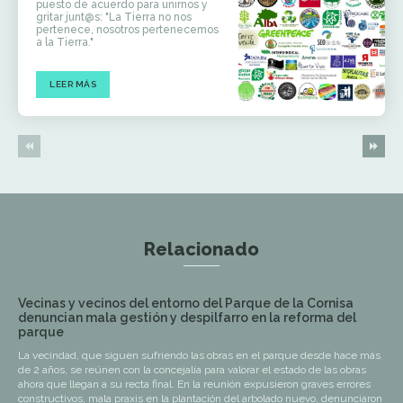
puesto de acuerdo para unirnos y
gritar junt@s: "La Tierra no nos
pertenece, nosotros pertenecemos
a la Tierra."
LEER MÁS
Relacionado
Vecinas y vecinos del entorno del Parque de la Cornisa
denuncian mala gestión y despilfarro en la reforma del
parque
La vecindad, que siguen sufriendo las obras en el parque desde hace más
de 2 años, se reúnen con la concejalía para valorar el estado de las obras
ahora que llegan a su recta final. En la reunión expusieron graves errores
constructivos, mala praxis en la plantación del arbolado nuevo, denunciaron