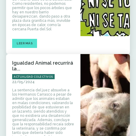
Como residentes, no podemos
permitir que los pocos árboles que
hay en nuestro barrio
desaparezcan, dando paso a otra
plaza dura granítica más, invivible
en épocas de calor, como la
cercana Puerta del Sol
LEER MÁS
Igualdad Animal recurrirá
la...
ACTUALIDAD COLECTIVOS
22/05/2024
La sentencia del juez absuelve a
los Hermanos Carrasco a pesar de
admitir que los animales estaban
en malas condiciones, valorando la
posibilidad de que estuvieran en
un lazareto, siendo atendidos y
que no existiera una desatención
generalizada. Además, concluye
que la responsabilidad recaía sobre
la veterinaria, y se confirma por
tanto que debería haber sido