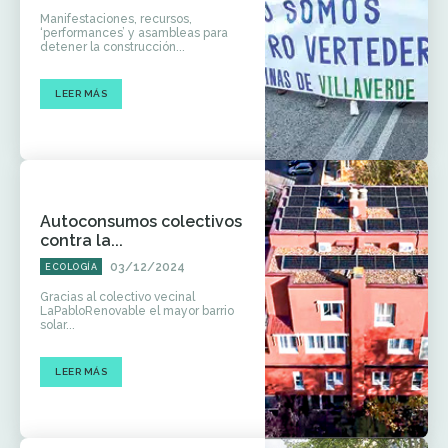
Manifestaciones, recursos,
‘performances’ y asambleas para
detener la construcción...
LEER MÁS
Autoconsumos colectivos
contra la...
03/12/2024
ECOLOGÍA
Gracias al colectivo vecinal
LaPabloRenovable el mayor barrio
solar...
LEER MÁS