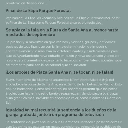
privatización de servicios...
Pinar de La Elipa Parque Forestal
Vecinas de La ElipaLas vecinas y vecinos de La Elipa queremos recuperar
el Pinar de La Elipa como Parque Forestal ante el proyecto del...
Se aplaza la tala en la Plaza de Santa Ana al menos hasta
mediados de septiembre
La presión y la movilización que vecinos y vecinas, grupos y entidades
sociales de todo tipo, que con la firme determinación de impedir un
aberrante arboricidio más, han sido determinantes y fundamentales para
que el Ayuntamiento haya entrado en razón y haya escuchado y leído las
razones y argumentos de peso, tanto técnicos, ambientales o sociales, que
de momento paralizan la barbaridad que anunciaron
¡Los árboles de Plaza Santa Ana ni se tocan, ni se talan!
El ayuntamiento de Madrid ha anunciado la inminente tala del 85% del
arbolado de la plaza de Santa Ana, en el Barrio de las Letras de Madrid. Esto
es una barbaridad. Como residentes, no podemos permitir que los pocos
árboles que hay en nuestro barrio desaparezcan, dando paso a otra plaza
dura granítica más, invivible en épocas de calor, como la cercana Puerta del
Sol
Igualdad Animal recurrirá la sentencia a los dueños de la
granja grabada junto a un programa de televisión
La sentencia del juez absuelve a los Hermanos Carrasco a pesar de admitir
que los animales estaban en malas condiciones, valorando la posibilidad de