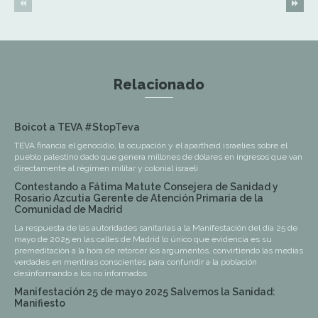
Relacionado
Boicot a TEVA #StopTeva
TEVA financia el genocidio, la ocupación y el apartheid israelíes sobre el
pueblo palestino dado que genera millones de dólares en ingresos que van
directamente al régimen militar y colonial israelí
Contestando a Fátima Matute Consejera de Sanidad y
Rosario Azcutia Gerente de Atención Primaria de la
Comunidad de Madrid
La respuesta de las autoridades sanitarias a la Manifestación del día 25 de
mayo de 2025 en las calles de Madrid lo único que evidencia es su
premeditación a la hora de retorcer los argumentos, convirtiendo las medias
verdades en mentiras conscientes para confundir a la población
desinformando a los no informados
Manifestación 25 de mayo 2025 Salvemos la Sanidad:
Manifiesto