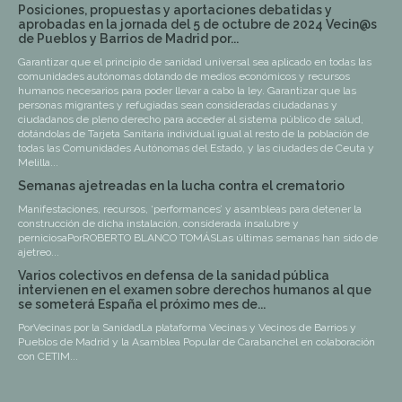
Posiciones, propuestas y aportaciones debatidas y
aprobadas en la jornada del 5 de octubre de 2024 Vecin@s
de Pueblos y Barrios de Madrid por...
Garantizar que el principio de sanidad universal sea aplicado en todas las
comunidades autónomas dotando de medios económicos y recursos
humanos necesarios para poder llevar a cabo la ley. Garantizar que las
personas migrantes y refugiadas sean consideradas ciudadanas y
ciudadanos de pleno derecho para acceder al sistema público de salud,
dotándolas de Tarjeta Sanitaria individual igual al resto de la población de
todas las Comunidades Autónomas del Estado, y las ciudades de Ceuta y
Melilla...
Semanas ajetreadas en la lucha contra el crematorio
Manifestaciones, recursos, ‘performances’ y asambleas para detener la
construcción de dicha instalación, considerada insalubre y
perniciosaPorROBERTO BLANCO TOMÁSLas últimas semanas han sido de
ajetreo...
Varios colectivos en defensa de la sanidad pública
intervienen en el examen sobre derechos humanos al que
se someterá España el próximo mes de...
PorVecinas por la SanidadLa plataforma Vecinas y Vecinos de Barrios y
Pueblos de Madrid y la Asamblea Popular de Carabanchel en colaboración
con CETIM...