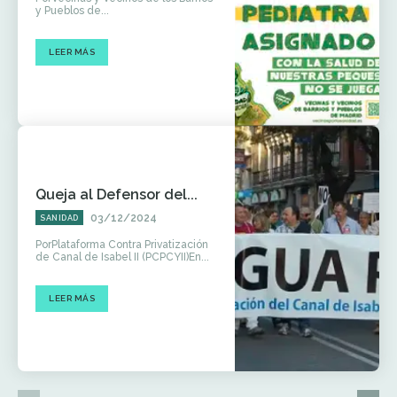
y Pueblos de...
LEER MÁS
Queja al Defensor del...
03/12/2024
SANIDAD
PorPlataforma Contra Privatización
de Canal de Isabel II (PCPCYII)En...
LEER MÁS