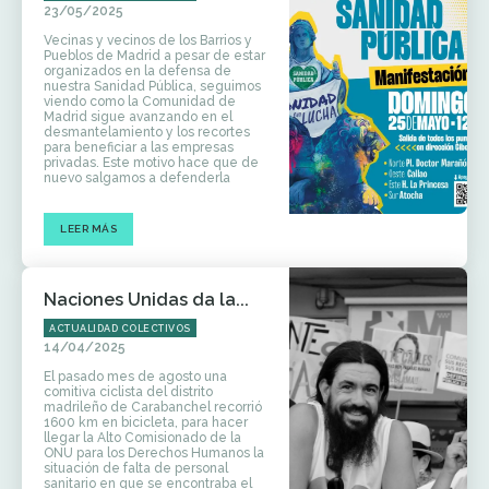
23/05/2025
Vecinas y vecinos de los Barrios y
Pueblos de Madrid a pesar de estar
organizados en la defensa de
nuestra Sanidad Pública, seguimos
viendo como la Comunidad de
Madrid sigue avanzando en el
desmantelamiento y los recortes
para beneficiar a las empresas
privadas. Este motivo hace que de
nuevo salgamos a defenderla
LEER MÁS
Naciones Unidas da la...
ACTUALIDAD COLECTIVOS
14/04/2025
El pasado mes de agosto una
comitiva ciclista del distrito
madrileño de Carabanchel recorrió
1600 km en bicicleta, para hacer
llegar la Alto Comisionado de la
ONU para los Derechos Humanos la
situación de falta de personal
sanitario en que se encontraba el