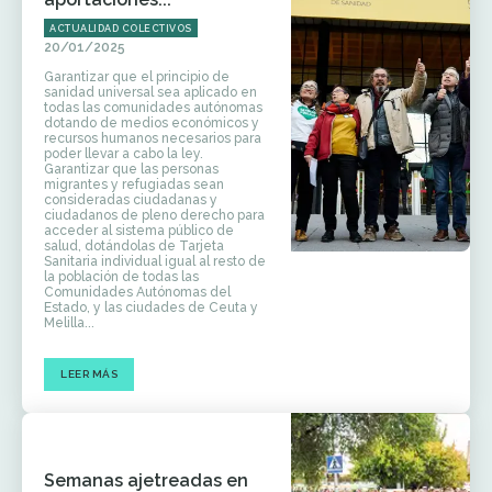
ACTUALIDAD COLECTIVOS
20/01/2025
Garantizar que el principio de
sanidad universal sea aplicado en
todas las comunidades autónomas
dotando de medios económicos y
recursos humanos necesarios para
poder llevar a cabo la ley.
Garantizar que las personas
migrantes y refugiadas sean
consideradas ciudadanas y
ciudadanos de pleno derecho para
acceder al sistema público de
salud, dotándolas de Tarjeta
Sanitaria individual igual al resto de
la población de todas las
Comunidades Autónomas del
Estado, y las ciudades de Ceuta y
Melilla...
LEER MÁS
Semanas ajetreadas en