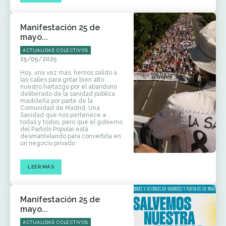
Manifestación 25 de
mayo...
ACTUALIDAD COLECTIVOS
25/05/2025
Hoy, una vez más, hemos salido a
las calles para gritar bien alto
nuestro hartazgo por el abandono
deliberado de la sanidad pública
madrileña por parte de la
Comunidad de Madrid. Una
Sanidad que nos pertenece a
todas y todos, pero que el gobierno
del Partido Popular está
desmantelando para convertirla en
un negocio privado
LEER MÁS
Manifestación 25 de
mayo...
ACTUALIDAD COLECTIVOS