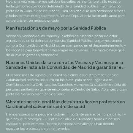
Hoy, una vez más, hemos salido a las calles para gritar bien alto nuestro
hartazgo por el abandono deliberado de la sanidad pública madrileña por
parte de la Comunidad de Madrid. Una Sanidad que nos pertenece a todas
y todos, pero que el gobierno del Partido Popular está desmantelando para
convertirla en un negocio privado
Manifestación 25 de mayo por la Sanidad Pública
Vecinas y vecinos de los Barrios y Pueblos de Madrid a pesar de estar
organizados en la defensa de nuestra Sanidad Pública, seguimos viendo
como la Comunidad de Madrid sigue avanzando en el desmantelamiento y
los recortes para beneficiar a las empresas privadas. Este motivo hace que
de nuevo salgamos a defenderla
Naciones Unidas da la razón a las Vecinas y Vecinos por la
Sanidad e insta a la Comunidad de Madrid a garantizar el...
El pasado mes de agosto una comitiva ciclista del distrito madrileño de
Carabanchel recorrió 1600 km en bicicleta, para hacer llegar la Alto
Comisionado de la ONU para los Derechos Humanos la situación de falta de
personal sanitario en que se encontraba el Centro de Salud Abrantes y gran
parte del Servicio Madrileño de Salud
!Abrantes no se cierra¡ Más de cuatro años de protestas en
Carabanchel salvan un centro de salud
Hemos logrado una pequeña victoria, importante para el barrio, pero frágil y
que hay que proteger. El Centro de Salud de Abrantes tiene un equipo
estable sí, pero efímero. Por eso las vecinas movilizadas han decido
espaciar las protestas pero mantenerlas