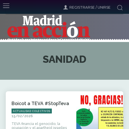
REGISTRARSE / UNIRSE
SANIDAD
Boicot a TEVA #StopTeva
ACTUALIDAD COLECTIVOS
15/02/2026
TEVA financia el genocidio, la
ocupación y el apartheid israelíes