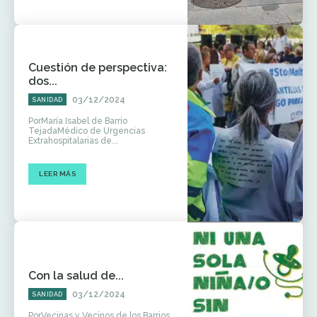
Cuestión de perspectiva:
dos...
03/12/2024
SANIDAD
PorMaría Isabel de Barrio
TejadaMédico de Urgencias
Extrahospitalarias de...
LEER MÁS
Con la salud de...
03/12/2024
SANIDAD
PorVecinas y Vecinos de los Barrios