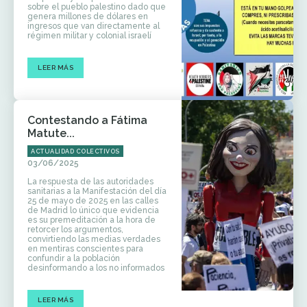
sobre el pueblo palestino dado que
genera millones de dólares en
ingresos que van directamente al
régimen militar y colonial israelí
LEER MÁS
Contestando a Fátima
Matute...
ACTUALIDAD COLECTIVOS
03/06/2025
La respuesta de las autoridades
sanitarias a la Manifestación del día
25 de mayo de 2025 en las calles
de Madrid lo único que evidencia
es su premeditación a la hora de
retorcer los argumentos,
convirtiendo las medias verdades
en mentiras conscientes para
confundir a la población
desinformando a los no informados
LEER MÁS