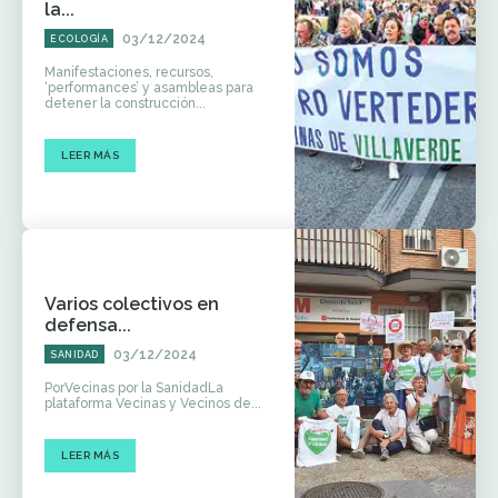
la...
03/12/2024
ECOLOGÍA
Manifestaciones, recursos,
‘performances’ y asambleas para
detener la construcción...
LEER MÁS
Varios colectivos en
defensa...
03/12/2024
SANIDAD
PorVecinas por la SanidadLa
plataforma Vecinas y Vecinos de...
LEER MÁS