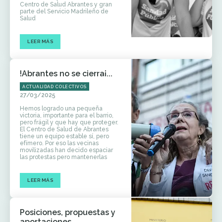
Centro de Salud Abrantes y gran
parte del Servicio Madrileño de
Salud
LEER MÁS
!Abrantes no se cierra¡...
ACTUALIDAD COLECTIVOS
27/03/2025
Hemos logrado una pequeña
victoria, importante para el barrio,
pero frágil y que hay que proteger.
El Centro de Salud de Abrantes
tiene un equipo estable sí, pero
efímero. Por eso las vecinas
movilizadas han decido espaciar
las protestas pero mantenerlas
LEER MÁS
Posiciones, propuestas y
aportaciones...