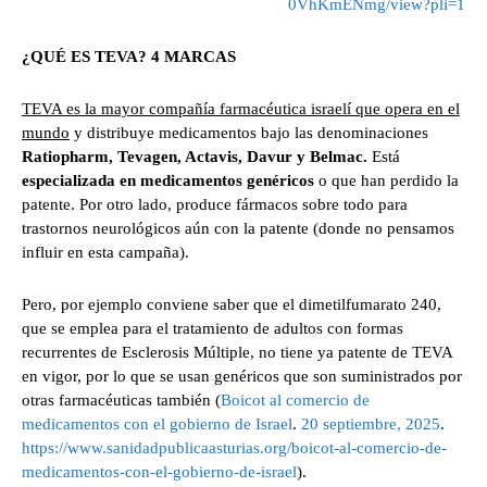
0VhKmENmg/view?pli=1
¿QUÉ ES TEVA? 4 MARCAS
TEVA es la mayor compañía farmacéutica israelí que opera en el
mundo
y distribuye medicamentos bajo las denominaciones
Ratiopharm, Tevagen, Actavis, Davur y Belmac.
Está
especializada en
medicamentos genéricos
o que han perdido la
patente. Por otro lado, produce fármacos sobre todo para
trastornos neurológicos aún con la patente (donde no pensamos
influir en esta campaña).
Pero, por ejemplo conviene saber que el dimetilfumarato 240,
que se emplea para el tratamiento de adultos con formas
recurrentes de Esclerosis Múltiple, no tiene ya patente de TEVA
en vigor, por lo que se usan genéricos que son suministrados por
otras farmacéuticas también (
Boicot al comercio de
medicamentos con el gobierno de Israel
.
20 septiembre, 2025
.
https://www.sanidadpublicaasturias.org/boicot-al-comercio-de-
medicamentos-con-el-gobierno-de-israel
).