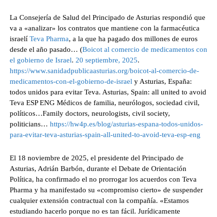
La Consejería de Salud del Principado de Asturias respondió que
va a «analizar» los contratos que mantiene con la farmacéutica
israelí
Teva Pharma
, a la que ha pagado dos millones de euros
desde el año pasado… (
Boicot al comercio de medicamentos con
el gobierno de Israel
.
20 septiembre, 2025
.
https://www.sanidadpublicaasturias.org/boicot-al-comercio-de-
medicamentos-con-el-gobierno-de-israel
y Asturias, España:
todos unidos para evitar Teva. Asturias, Spain: all united to avoid
Teva ESP ENG Médicos de familia, neurólogos, sociedad civil,
políticos…Family doctors, neurologists, civil society,
politicians…
https://hw4p.es/blog/asturias-espana-todos-unidos-
para-evitar-teva-asturias-spain-all-united-to-avoid-teva-esp-eng
El 18 noviembre de 2025, el presidente del Principado de
Asturias, Adrián Barbón, durante el Debate de Orientación
Política, ha confirmado el no prorrogar los acuerdos con Teva
Pharma y ha manifestado su «compromiso cierto» de suspender
cualquier extensión contractual con la compañía. «Estamos
estudiando hacerlo porque no es tan fácil. Jurídicamente