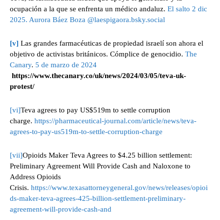
ocupación a la que se enfrenta un médico andaluz.
El salto
2 dic
2025
. Aurora Báez Boza
@laespigaora.bsky.social
[v]
Las grandes farmacéuticas de propiedad israelí son ahora el
objetivo de activistas británicos. Cómplice de genocidio.
The
Canary
.
5 de marzo de 2024
https://www.thecanary.co/uk/news/2024/03/05/teva-uk-
protest/
[vi]
Teva agrees to pay US$519m to settle corruption
charge.
https://pharmaceutical-journal.com/article/news/teva-
agrees-to-pay-us519m-to-settle-corruption-charge
[vii]
Opioids Maker Teva Agrees to $4.25 billion settlement:
Preliminary Agreement Will Provide Cash and Naloxone to
Address Opioids
Crisis.
https://www.texasattorneygeneral.gov/news/releases/opioi
ds-maker-teva-agrees-425-billion-settlement-preliminary-
agreement-will-provide-cash-and