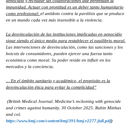
genocidio y rechazar las colaboraciones que perpetúan la
impunidad. Actuar con prontitud es un deber tanto humanitario
como profesional:
el antídoto contra la parálisis que se produce
en un mundo cada vez más insensible a la violencia.
La desvinculación de las instituciones implicadas en genocidio
sigue siendo el único medio para restablecer el equilibrio moral.
Las intervenciones de desvinculación, como las sanciones y los
boicots de consumidores, pueden ejercer una fuerza tanto
económica como moral. Su poder reside en influir en los
mercados y la conciencia.
… En el ámbito sanitario y académico, el propósito es la
desvinculación ética para evitar la complicidad”
(British Medical Journal. Medicine’s reckoning with genocide
and crimes against humanity. 30 October 2025. Rubin Minhas
and col.
https://www.bmj.com/content/bmj/391/bmj.r2277.full.pdf
)