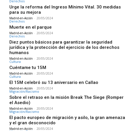
Derechos
Urge la reforma del Ingreso Mínimo Vital. 30 medidas
para su mejora
Madrid-en-Acción
-
20/05/2024
Derechos
Muerte en el parque
Madrid-en-Acción
-
20/05/2024
Derechos
Diez puntos básicos para garantizar la seguridad
jurídica y la protección del ejercicio de los derechos
humanos
Madrid-en-Acción
-
20/05/2024
Cultura
Cuéntame tu 15M
Madrid-en-Acción
-
20/05/2024
Cultura
El 15M celebró su 13 aniversario en Callao
Madrid-en-Acción
-
20/05/2024
Migración/Racismo
Sobre el retraso en la misión Break The Siege (Romper
el Asedio)
Madrid-en-Acción
-
20/05/2024
Migración/Racismo
El pacto europeo de migración y asilo, la gran amenaza
y el gran desconocido
Madrid-en-Acción
-
20/05/2024