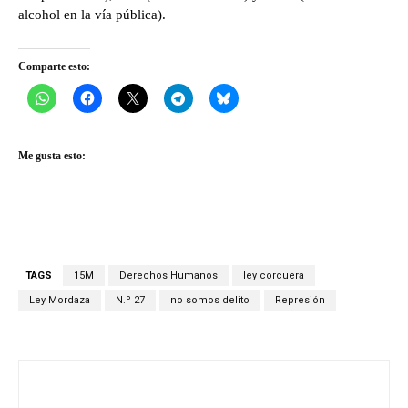
alcohol en la vía pública).
Comparte esto:
Me gusta esto:
TAGS
15M
Derechos Humanos
ley corcuera
Ley Mordaza
N.º 27
no somos delito
Represión