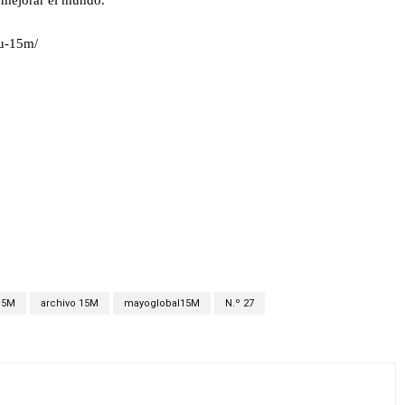
 mejorar el mundo.
tu-15m/
15M
archivo 15M
mayoglobal15M
N.º 27