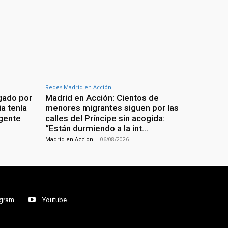
Redes Madrid en Acción
igado por
Madrid en Acción: Cientos de
a tenía
menores migrantes siguen por las
igente
calles del Príncipe sin acogida:
“Están durmiendo a la int…
Madrid en Accion
-
06/08/2026
agram
Youtube