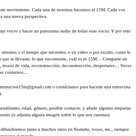
 este movimiento. Cada una de nosotras hacemos el 15M. Cada voz
da una nueva perspectiva.
as voces y hacer un panorama audio de todas esas voces. Y por esto
minutos o el tiempo que necesites, o en video o por escrito, como te
o que te llevaste, lo que encontraste, cuál es tu 15M… Comparte un
rozos de vida, reconstrucción, deconstrucción, despertares… Voces
ras contarnos…
cumentacion15m@gmail.com o contáctanos para hacerte una entrevista
).
eudónimo, edad, género, posible contacto, y añade algunas etiquetas
timonio (o adjunta alguna imagen sobre lo que nos cuentas).
 difundiremos junto a muchos otros en Youtube, ivoox, etc., siempre