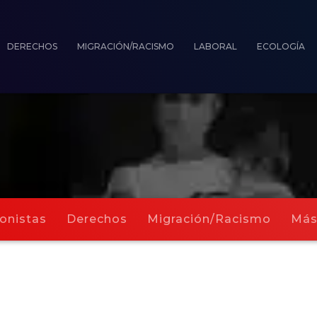
DERECHOS
MIGRACIÓN/RACISMO
LABORAL
ECOLOGÍA
onistas
Derechos
Migración/Racismo
Má