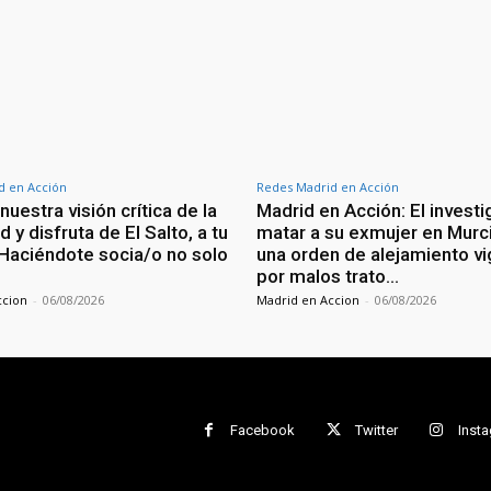
d en Acción
Redes Madrid en Acción
uestra visión crítica de la
Madrid en Acción: El invest
d y disfruta de El Salto, a tu
matar a su exmujer en Murci
Haciéndote socia/o no solo
una orden de alejamiento v
por malos trato…
ccion
-
06/08/2026
Madrid en Accion
-
06/08/2026
Facebook
Twitter
Inst