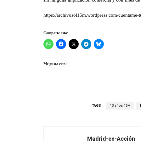
sin ninguna implicación comercial y con fines de
https://archivosol15m.wordpress.com/cuentame-
Comparte esto:
Me gusta esto:
TAGS
13 años 15M
Madrid-en-Acción