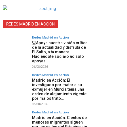
REDES MADRID EN ACCIÓN
Redes Madrid en Acción
💻Apoya nuestra visión crítica
de la actualidad y disfruta de
El Salto, a tu manera.
Haciéndote socia/o no solo
apoyas…
06/08/2026
Redes Madrid en Acción
Madrid en Acción: El
investigado por matar a su
exmujer en Murcia tenía una
orden de alejamiento vigente
por malos trato…
06/08/2026
Redes Madrid en Acción
Madrid en Acción: Cientos de
menores migrantes siguen
por las calles del Príncipe sin