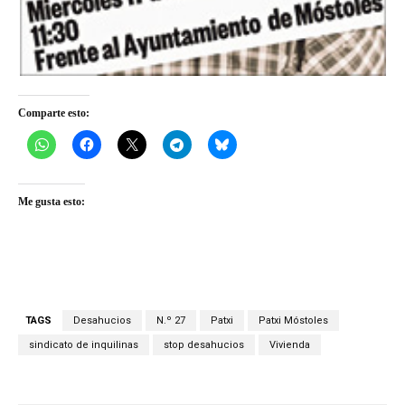
Comparte esto:
Me gusta esto:
TAGS
Desahucios
N.º 27
Patxi
Patxi Móstoles
sindicato de inquilinas
stop desahucios
Vivienda