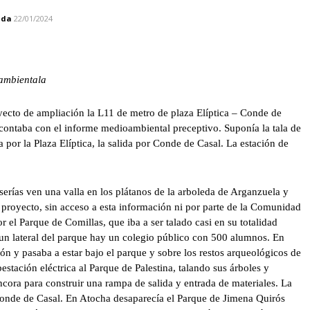
ada
22/01/2024
 ambientala
cto de ampliación la L11 de metro de plaza Elíptica – Conde de
 contaba con el informe medioambiental preceptivo. Suponía la tala de
da por la Plaza Elíptica, la salida por Conde de Casal. La estación de
erías ven una valla en los plátanos de la arboleda de Arganzuela y
 proyecto, sin acceso a esta información ni por parte de la Comunidad
r el Parque de Comillas, que iba a ser talado casi en su totalidad
 un lateral del parque hay un colegio público con 500 alumnos. En
ión y pasaba a estar bajo el parque y sobre los restos arqueológicos de
estación eléctrica al Parque de Palestina, talando sus árboles y
Áncora para construir una rampa de salida y entrada de materiales. La
Conde de Casal. En Atocha desaparecía el Parque de Jimena Quirós