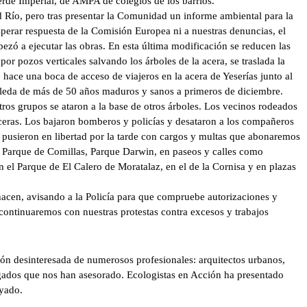
erde Imperial, de AMPA de colegios de los barrios.
d Río, pero tras presentar la Comunidad un informe ambiental para la
sperar respuesta de la Comisión Europea ni a nuestras denuncias, el
pezó a ejecutar las obras. En esta última modificación se reducen las
por pozos verticales salvando los árboles de la acera, se traslada la
e hace una boca de acceso de viajeros en la acera de Yeserías junto al
boleda de más de 50 años maduros y sanos a primeros de diciembre.
ros grupos se ataron a la base de otros árboles. Los vecinos rodeados
eras. Los bajaron bomberos y policías y desataron a los compañeros
os pusieron en libertad por la tarde con cargos y multas que abonaremos
, Parque de Comillas, Parque Darwin, en paseos y calles como
en el Parque de El Calero de Moratalaz, en el de la Cornisa y en plazas
hacen, avisando a la Policía para que compruebe autorizaciones y
ontinuaremos con nuestras protestas contra excesos y trabajos
ón desinteresada de numerosos profesionales: arquitectos urbanos,
bogados que nos han asesorado. Ecologistas en Acción ha presentado
yado.