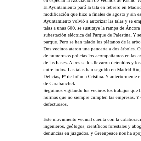
en especial la Asociación de Vecinos de Pasillo V
El Ayuntamiento paró la tala en febrero en Madri
modificación que hizo a finales de agosto y sin e
Ayuntamiento volvió a autorizar las talas y se em
talas a unas 600, se sustituye la rampa de Áncora 
subestación eléctrica del Parque de Palestina. Y s
parque. Pero se han talado los plátanos de la ar
Dos vecinos ataron una pancarta a dos árboles. Ot
de numerosos policías los acompañamos en las ac
de las bases. A tres se los llevaron detenidos y l
entre todos. Las talas han seguido en Madrid Río
Delicias, Pº de Infanta Cristina. Y anteriormente 
de Carabanchel.
Seguimos vigilando los vecinos los trabajos que 
normas que no siempre cumplen las empresas. Y c
defectuosos.
Este movimiento vecinal cuenta con la colaboraci
ingenieros, geólogos, científicos forestales y a
denuncias en juzgados, y Greenpeace nos ha apo