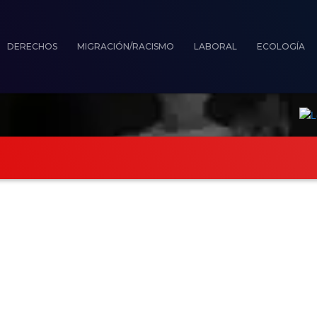
DERECHOS
MIGRACIÓN/RACISMO
LABORAL
ECOLOGÍA
ionistas
Derechos
Migración/Racismo
L