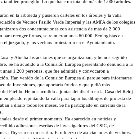
uz también protegido. Lo que hace un total de más de 1.000 árboles.
ron en la arboleda y pusieron carteles en los árboles y la valla
ciación de Vecinos Pasillo Verde Imperial y las AMPA de los colegios
organizaron dos concentraciones con asistencia de más de 2.000
n para recoger firmas, se reunieron unas 60.000. Ecologistas en
n el juzgado, y los vecinos protestaron en el Ayuntamiento.
Casal y Atocha las acciones que se organizaban, y hemos seguido
bre. Se ha acudido a la Comisión Europea presentando denuncia a la
t unas 1.200 personas, que fue admitida y convocaron a
etición. Han venido de la Comisión Europea al parque para informarse
eo de Inversiones, que aportaría fondos y que pidió más
el Pueblo. Hemos acudido a juntas del distrito en la Casa del Reloj
 empleado repintando la valla para tapar los dibujos de protesta de
aban a diario todos los meses. Se ha participado en carreras de la
s.
onales desde el primer momento. Ha aparecido en noticias y
recibido adhesiones escritas de investigadores del CSIC, de
ronesa Thyssen en un escrito. El refuerzo de asociaciones de vecinos,