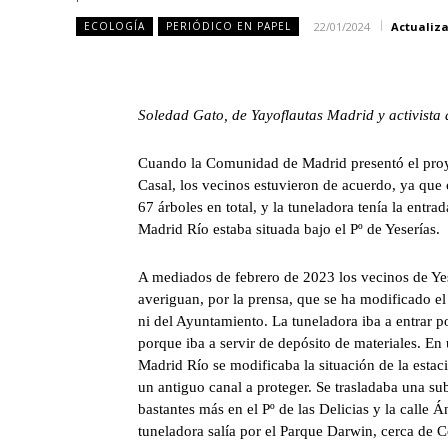
22/01/2024
Actualiz
ECOLOGÍA
PERIÓDICO EN PAPEL
Soledad Gato, de Yayoflautas Madrid y activista
Cuando la Comunidad de Madrid presentó el proye
Casal, los vecinos estuvieron de acuerdo, ya que
67 árboles en total, y la tuneladora tenía la entra
Madrid Río estaba situada bajo el Pº de Yeserías.
A mediados de febrero de 2023 los vecinos de Yes
averiguan, por la prensa, que se ha modificado el
ni del Ayuntamiento. La tuneladora iba a entrar po
porque iba a servir de depósito de materiales. En
Madrid Río se modificaba la situación de la estac
un antiguo canal a proteger. Se trasladaba una sub
bastantes más en el Pº de las Delicias y la calle 
tuneladora salía por el Parque Darwin, cerca de 