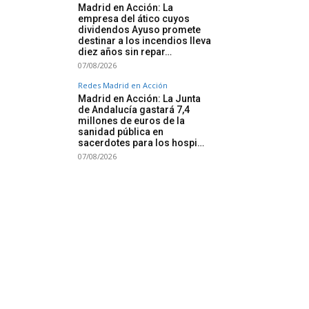
Madrid en Acción: La
empresa del ático cuyos
dividendos Ayuso promete
destinar a los incendios lleva
diez años sin repar…
07/08/2026
Redes Madrid en Acción
Madrid en Acción: La Junta
de Andalucía gastará 7,4
millones de euros de la
sanidad pública en
sacerdotes para los hospi…
07/08/2026