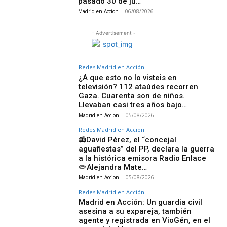
pasado 30 de ju…
Madrid en Accion
-
06/08/2026
- Advertisement -
Redes Madrid en Acción
¿A que esto no lo visteis en
televisión? 112 ataúdes recorren
Gaza. Cuarenta son de niños.
Llevaban casi tres años bajo…
Madrid en Accion
-
05/08/2026
Redes Madrid en Acción
📻David Pérez, el “concejal
aguafiestas” del PP, declara la guerra
a la histórica emisora Radio Enlace
✏️Alejandra Mate…
Madrid en Accion
-
05/08/2026
Redes Madrid en Acción
Madrid en Acción: Un guardia civil
asesina a su expareja, también
agente y registrada en VioGén, en el