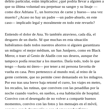
delirio particular, están implicados: ¿qué podría llevar a alguien a
que su última voluntad sea perpetuar su sangre y su linaje —
como dice Adriana T., un horrocrux de carne y hueso— una vez
muerto? ¿Acaso no hay un padre —un padre-abuelo, en este
caso— implicado legal y moralmente en todo este revuelo?
Entiendo el dolor de Ana. Yo también atravieso, cada día, el
desgarro de un duelo. Sé que muchas en esta situación
hubiéramos dado todos nuestros ahorros si alguien garantizara
un milagro: el mejor médium, un San Junípero, como en Black
Mirror, o traer al Genio de Aladín con sus deseos, aunque ése
tampoco podía resucitar a los muertos. Daría todo, todo lo que
tengo —hasta mi útero— por tener a mi persona favorita de
vuelta en casa. Pero pertenezco al mundo real, al reino de la
gente corriente, que no permite creer demasiado en los milagros.
Por eso tras una breve baja retomé el curro, los viajes en metro,
los recados, las rutinas, que conviven con las pesadillas por la
noche cuando vuelvo, en sueños, a esa habitación de hospital.
Convivo con el desengaño de no volver a compartir buenos
momentos, convivo con las fotos y los mensajes en el móvil,