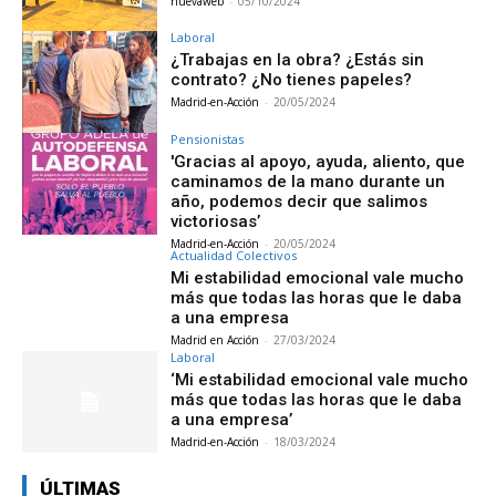
nuevaweb
-
05/10/2024
Laboral
¿Trabajas en la obra? ¿Estás sin
contrato? ¿No tienes papeles?
Madrid-en-Acción
-
20/05/2024
Pensionistas
′Gracias al apoyo, ayuda, aliento, que
caminamos de la mano durante un
año, podemos decir que salimos
victoriosas’
Madrid-en-Acción
-
20/05/2024
Actualidad Colectivos
Mi estabilidad emocional vale mucho
más que todas las horas que le daba
a una empresa
Madrid en Acción
-
27/03/2024
Laboral
‘Mi estabilidad emocional vale mucho
más que todas las horas que le daba
a una empresa’
Madrid-en-Acción
-
18/03/2024
ÚLTIMAS