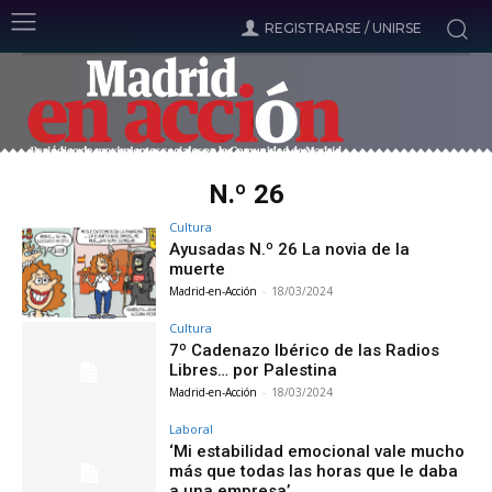
REGISTRARSE / UNIRSE
N.º 26
Cultura
Ayusadas N.º 26 La novia de la
muerte
Madrid-en-Acción
-
18/03/2024
Cultura
7º Cadenazo Ibérico de las Radios
Libres… por Palestina
Madrid-en-Acción
-
18/03/2024
Laboral
‘Mi estabilidad emocional vale mucho
más que todas las horas que le daba
a una empresa’