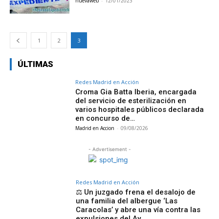
nuevaweb
-
12/01/2023
1
2
3
ÚLTIMAS
Redes Madrid en Acción
Croma Gia Batta Iberia, encargada
del servicio de esterilización en
varios hospitales públicos declarada
en concurso de…
Madrid en Accion
-
09/08/2026
- Advertisement -
Redes Madrid en Acción
⚖️ Un juzgado frena el desalojo de
una familia del albergue ‘Las
Caracolas’ y abre una vía contra las
expulsiones del Ay…