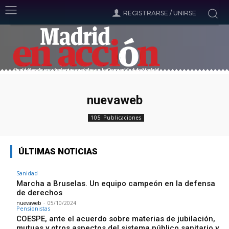
REGISTRARSE / UNIRSE
nuevaweb
105 Publicaciones
ÚLTIMAS NOTICIAS
Sanidad
Marcha a Bruselas. Un equipo campeón en la defensa
de derechos
nuevaweb
-
05/10/2024
Pensionistas
COESPE, ante el acuerdo sobre materias de jubilación,
mutuas y otros aspectos del sistema público sanitario y