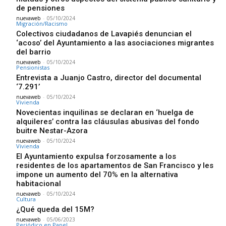
de pensiones
nuevaweb
-
05/10/2024
Migración/Racismo
Colectivos ciudadanos de Lavapiés denuncian el
‘acoso’ del Ayuntamiento a las asociaciones migrantes
del barrio
nuevaweb
-
05/10/2024
Pensionistas
Entrevista a Juanjo Castro, director del documental
‘7.291’
nuevaweb
-
05/10/2024
Vivienda
Novecientas inquilinas se declaran en ‘huelga de
alquileres’ contra las cláusulas abusivas del fondo
buitre Nestar-Azora
nuevaweb
-
05/10/2024
Vivienda
El Ayuntamiento expulsa forzosamente a los
residentes de los apartamentos de San Francisco y les
impone un aumento del 70% en la alternativa
habitacional
nuevaweb
-
05/10/2024
Cultura
¿Qué queda del 15M?
nuevaweb
-
05/06/2023
Periódico en Papel