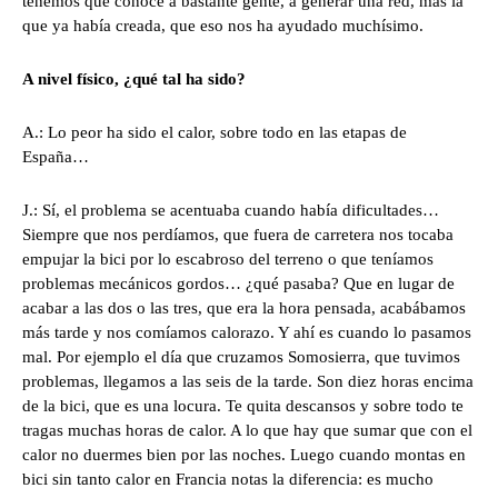
tenemos que conoce a bastante gente, a generar una red, más la
que ya había creada, que eso nos ha ayudado muchísimo.
A nivel físico, ¿qué tal ha sido?
A.: Lo peor ha sido el calor, sobre todo en las etapas de
España…
J.: Sí, el problema se acentuaba cuando había dificultades…
Siempre que nos perdíamos, que fuera de carretera nos tocaba
empujar la bici por lo escabroso del terreno o que teníamos
problemas mecánicos gordos… ¿qué pasaba? Que en lugar de
acabar a las dos o las tres, que era la hora pensada, acabábamos
más tarde y nos comíamos calorazo. Y ahí es cuando lo pasamos
mal. Por ejemplo el día que cruzamos Somosierra, que tuvimos
problemas, llegamos a las seis de la tarde. Son diez horas encima
de la bici, que es una locura. Te quita descansos y sobre todo te
tragas muchas horas de calor. A lo que hay que sumar que con el
calor no duermes bien por las noches. Luego cuando montas en
bici sin tanto calor en Francia notas la diferencia: es mucho