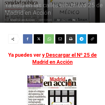
Ya está en las calles el número 25 de
Madrid en Acción
Por
Madrid en Acción
-
18/01/2024
1835
0
Ya puedes ver y
Descargar el Nº 25 de
Madrid en Acción