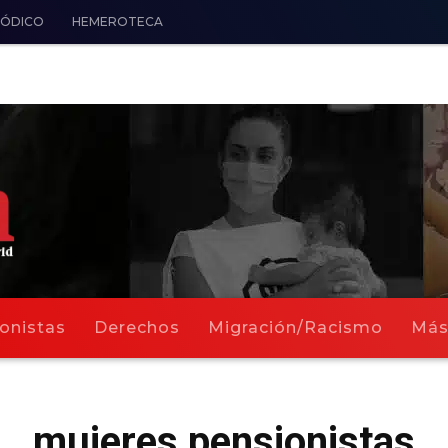
IÓDICO
HEMEROTECA
onistas
Derechos
Migración/Racismo
Má
mujeres pensionistas