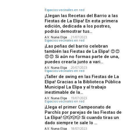
Espacios vecinales en red
¡Llegan las Recetas del Barrio a las
Fiestas de La Elipa! En esta primera
edición, dedicada a los postres,
podrás demostrar tus…
A.V. Nueva Elipa
-
21/07/2023
Espacios vecinales en red
¡Las peñas del barrio celebran
también las Fiestas de La Elipa! 😍😍
😍😍 Si aún no formas parte de una,
puedes crearla junto a vari…
A.V. Nueva Elipa
-
20/07/2023
Espacios vecinales en red
¡Taller de swing en las Fiestas de La
Elipa! Gracias a la Biblioteca Pública
Municipal La Elipa y al trabajo
inestimable de la…
A.V. Nueva Elipa
-
19/07/2023
Espacios vecinales en red
¡Llega el primer Campeonato de
Parchís por parejas de las Fiestas de
La Elipa! 🎲🎲🎲🎲 Si cuando tiras un
dado siempre te sale lo …
A.V. Nueva Elipa
-
18/07/2023