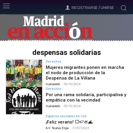
REGISTRARSE / UNIRSE
despensas solidarias
Derechos
Mujeres migrantes ponen en marcha
el nodo de producción de la
Despensa de La Villana
nuevaweb
-
05/10/2024
Derechos
Por una rama solidaria, participativa y
empática con la vecindad
nuevaweb
-
05/10/2024
Espacios vecinales en red
¡Feliz verano! 💥🍉🍧🌊
A.V. Nueva Elipa
-
31/07/2023