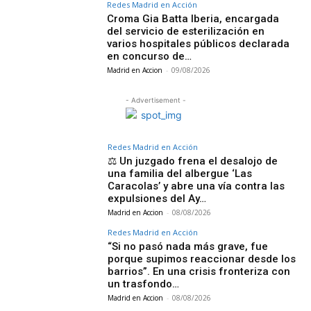
Redes Madrid en Acción
Croma Gia Batta Iberia, encargada
del servicio de esterilización en
varios hospitales públicos declarada
en concurso de…
Madrid en Accion
-
09/08/2026
- Advertisement -
Redes Madrid en Acción
⚖️ Un juzgado frena el desalojo de
una familia del albergue ‘Las
Caracolas’ y abre una vía contra las
expulsiones del Ay…
Madrid en Accion
-
08/08/2026
Redes Madrid en Acción
“Si no pasó nada más grave, fue
porque supimos reaccionar desde los
barrios”. En una crisis fronteriza con
un trasfondo…
Madrid en Accion
-
08/08/2026