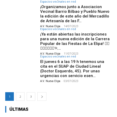
Espacios vecinales en red
¡Organizamos junto a Asociacion
Vecinal Barrio Bilbao y Pueblo Nuevo
la edición de este año del Mercadillo
de Artesanía de las F…
A.V. Nueva Elipa
-
14/07/2023
Espacios vecinales en red
¡Ya están abiertas las inscripciones
para una nueva edición de la Carrera
Popular de las Fiestas de La Elipa! 🏃‍♀️
🏃‍♀️🏃‍♀️🏃‍♀️🏃‍…
A.V. Nueva Elipa
-
11/07/2023
Espacios vecinales en red
El jueves 6 a las 19 h tenemos una
cita en el SUAP de Ciudad Lineal
(Doctor Esquerdo, 45). Por unas
urgencias con servicio esen…
A.V. Nueva Elipa
-
03/07/2023
1
2
3
ÚLTIMAS