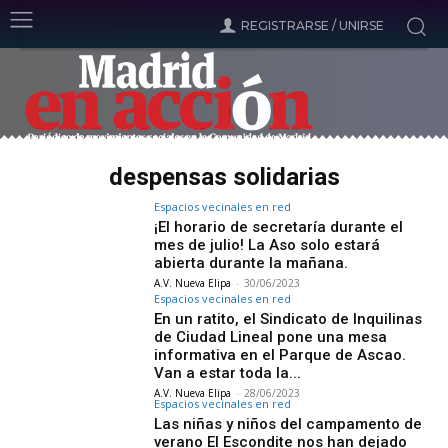
REGISTRARSE / UNIRSE
despensas solidarias
Espacios vecinales en red
¡El horario de secretaría durante el
mes de julio! La Aso solo estará
abierta durante la mañana.
A.V. Nueva Elipa
-
30/06/2023
Espacios vecinales en red
En un ratito, el Sindicato de Inquilinas
de Ciudad Lineal pone una mesa
informativa en el Parque de Ascao.
Van a estar toda la...
A.V. Nueva Elipa
-
28/06/2023
Espacios vecinales en red
Las niñas y niños del campamento de
verano El Escondite nos han dejado