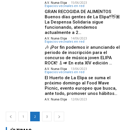
A.V. Nueva Elipa
-
15/06/2023
Espacios vecinales en red
GRAN RECOGIDA DE ALIMENTOS
Buenos días gentes de La Elipa!!👋🏽
La Despensa Solidaria sigue
funcionando, atendemos
actualmente a 2…
A.V. Nueva Elipa
-
14/06/2023
Espacios vecinales en red
🎶 ¡Por fin podemos ir anunciando el
periodo de inscripción para el
concurso de música joven ELIPA
ROCK! 🎸🎺 En esta XIV edición …
A.V. Nueva Elipa
-
13/06/2023
Espacios vecinales en red
El Huerto de La Elipa se suma el
próximo domingo al Food Wave
Picnic, evento europeo que busca,
ante todo, promover unos hábitos…
A.V. Nueva Elipa
-
12/06/2023
1
2
3