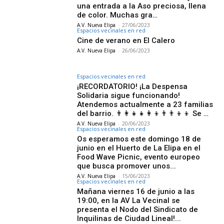
una entrada a la Aso preciosa, llena
de color. Muchas gra…
A.V. Nueva Elipa
-
27/06/2023
Espacios vecinales en red
Cine de verano en El Calero
A.V. Nueva Elipa
-
26/06/2023
Espacios vecinales en red
¡RECORDATORIO! ¡La Despensa
Solidaria sigue funcionando!
Atendemos actualmente a 23 familias
del barrio. 👨‍👩‍👧‍👧👩‍👦👨‍👨‍👦‍👦 Se …
A.V. Nueva Elipa
-
20/06/2023
Espacios vecinales en red
Os esperamos este domingo 18 de
junio en el Huerto de La Elipa en el
Food Wave Picnic, evento europeo
que busca promover unos...
A.V. Nueva Elipa
-
15/06/2023
Espacios vecinales en red
Mañana viernes 16 de junio a las
19:00, en la AV La Vecinal se
presenta el Nodo del Sindicato de
Inquilinas de Ciudad Lineal!...