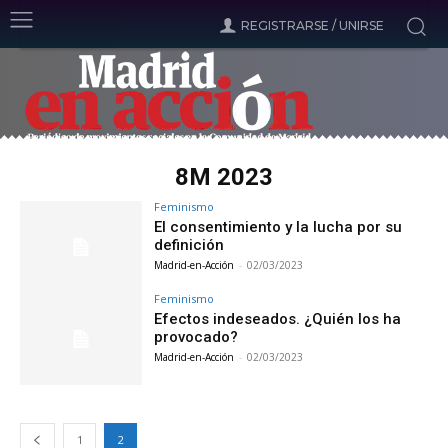
REGISTRARSE / UNIRSE
8M 2023
Feminismo
El consentimiento y la lucha por su
definición
Madrid-en-Acción
-
02/03/2023
Feminismo
Efectos indeseados. ¿Quién los ha
provocado?
Madrid-en-Acción
-
02/03/2023
1
2