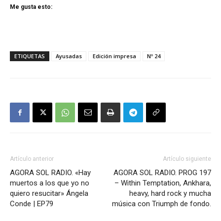
Me gusta esto:
ETIQUETAS
Ayusadas
Edición impresa
Nº 24
Artículo anterior
Artículo siguiente
AGORA SOL RADIO. «Hay
AGORA SOL RADIO. PROG 197
muertos a los que yo no
– Within Temptation, Ankhara,
quiero resucitar» Ángela
heavy, hard rock y mucha
Conde | EP79
música con Triumph de fondo.