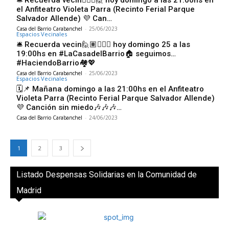
🛎 Recuerda vecin🙋🏾‍♀️🙋 hoy domingo a las 21:00hs en
el Anfiteatro Violeta Parra (Recinto Ferial Parque
Salvador Allende) 💜 Can…
Casa del Barrio Carabanchel
-
25/06/2023
Espacios Vecinales
🛎 Recuerda vecin🙋🏽🙋🏼‍♀️ hoy domingo 25 a las
19:00hs en #LaCasadelBarrio🏠 seguimos…
#HaciendoBarrio🏘💖
Casa del Barrio Carabanchel
-
25/06/2023
Espacios Vecinales
🗓📌 Mañana domingo a las 21:00hs en el Anfiteatro
Violeta Parra (Recinto Ferial Parque Salvador Allende)
💜 Canción sin miedo🎶🎶🎶…
Casa del Barrio Carabanchel
-
24/06/2023
1
2
3
Listado Despensas Solidarias en la Comunidad de
Madrid