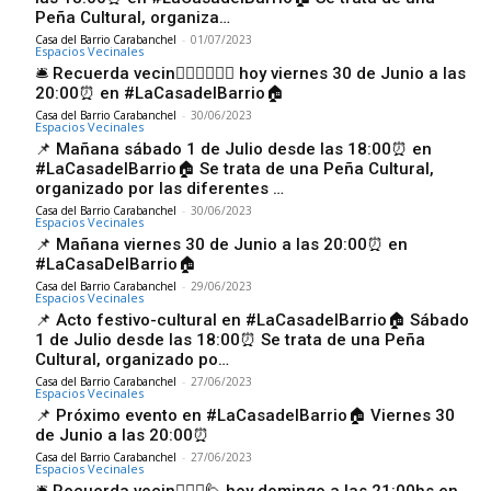
Peña Cultural, organiza…
Casa del Barrio Carabanchel
-
01/07/2023
Espacios Vecinales
🛎 Recuerda vecin🙋🏼‍♀️🙋🏿‍♂️ hoy viernes 30 de Junio a las
20:00⏰️ en #LaCasadelBarrio🏠
Casa del Barrio Carabanchel
-
30/06/2023
Espacios Vecinales
📌 Mañana sábado 1 de Julio desde las 18:00⏰️ en
#LaCasadelBarrio🏠 Se trata de una Peña Cultural,
organizado por las diferentes …
Casa del Barrio Carabanchel
-
30/06/2023
Espacios Vecinales
📌 Mañana viernes 30 de Junio a las 20:00⏰️ en
#LaCasaDelBarrio🏠
Casa del Barrio Carabanchel
-
29/06/2023
Espacios Vecinales
📌 Acto festivo-cultural en #LaCasadelBarrio🏠 Sábado
1 de Julio desde las 18:00⏰️ Se trata de una Peña
Cultural, organizado po…
Casa del Barrio Carabanchel
-
27/06/2023
Espacios Vecinales
📌 Próximo evento en #LaCasadelBarrio🏠 Viernes 30
de Junio a las 20:00⏰️
Casa del Barrio Carabanchel
-
27/06/2023
Espacios Vecinales