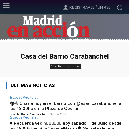
REGISTRARSE / UNIRSE
Casa del Barrio Carabanchel
134 Publicaciones
ÚLTIMAS NOTICIAS
Espacios Vecinales
🏘🌞 Charla hoy en el barrio con @asamcarabanchel a
las 18:30hs en la Plaza de Oporto
Casa del Barrio Carabanchel
-
08/07/2023
Espacios Vecinales
🛎 Recuerda vecin🙋🏽‍♂️🙋🏽‍♀️ hoy sábado 1 de Julio desde
las 18:00⏰️ en #LaCasadelBarrio🏠 Se trata de una