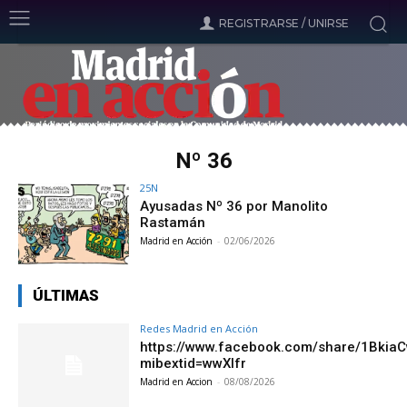
REGISTRARSE / UNIRSE
Nº 36
25N
Ayusadas Nº 36 por Manolito
Rastamán
Madrid en Acción
-
02/06/2026
ÚLTIMAS
Redes Madrid en Acción
https://www.facebook.com/share/1Bkia
mibextid=wwXIfr
Madrid en Accion
-
08/08/2026