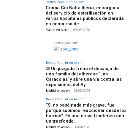
Redes Madrid en Acción
Croma Gia Batta Iberia, encargada
del servicio de esterilización en
varios hospitales públicos declarada
en concurso de…
Madrid en Accion
-
09/08/2026
- Advertisement -
Redes Madrid en Acción
⚖️ Un juzgado frena el desalojo de
una familia del albergue ‘Las
Caracolas’ y abre una vía contra las
expulsiones del Ay…
Madrid en Accion
-
08/08/2026
Redes Madrid en Acción
“Si no pasó nada más grave, fue
porque supimos reaccionar desde los
barrios”. En una crisis fronteriza con
un trasfondo…
Madrid en Accion
-
08/08/2026