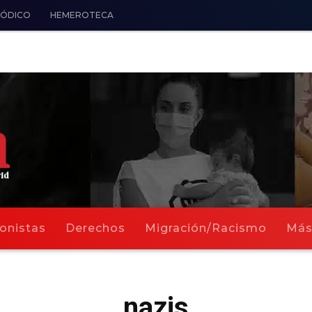
IÓDICO
HEMEROTECA
onistas
Derechos
Migración/Racismo
Má
nazis