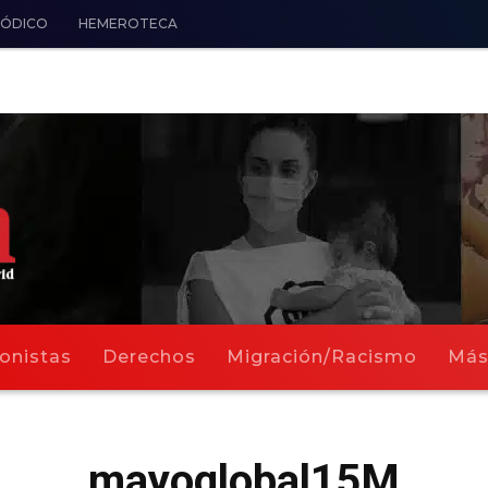
IÓDICO
HEMEROTECA
onistas
Derechos
Migración/Racismo
Má
mayoglobal15M