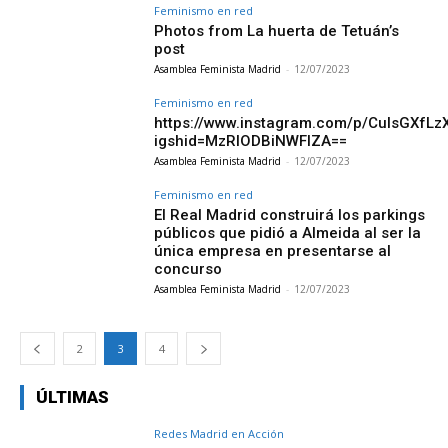
Feminismo en red
Photos from La huerta de Tetuán’s
post
Asamblea Feminista Madrid
-
12/07/2023
Feminismo en red
https://www.instagram.com/p/CulsGXfLz
igshid=MzRlODBiNWFlZA==
Asamblea Feminista Madrid
-
12/07/2023
Feminismo en red
El Real Madrid construirá los parkings
públicos que pidió a Almeida al ser la
única empresa en presentarse al
concurso
Asamblea Feminista Madrid
-
12/07/2023
2
3
4
ÚLTIMAS
Redes Madrid en Acción