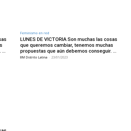
Feminismo en red
sas
LUNES DE VICTORIA Son muchas las cosas
s
que queremos cambiar, tenemos muchas
. …
propuestas que aún debemos conseguir. …
8M Distrito Latina
-
23/01/2023
sas