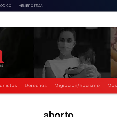
IÓDICO
HEMEROTECA
onistas
Derechos
Migración/Racismo
Má
aborto