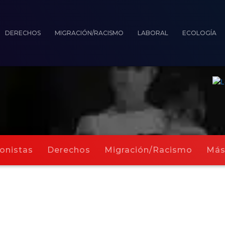
DERECHOS
MIGRACIÓN/RACISMO
LABORAL
ECOLOGÍA
onistas
Derechos
Migración/Racismo
Má