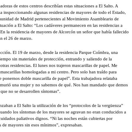
doras de estos centros describían estas situaciones a El Salto. A
ba inspeccionando algunas residencias de mayores de todo el Estado,
Comunidad de Madrid pertenecientes al Movimiento Asambleario de
tuación a El Salto: “Los cadáveres permanecen en las residencias a
. En la residencia de mayores de Alcorcón un señor que había fallecido
an el 26 de marzo.
tección. El 19 de marzo, desde la residencia Parque Coímbra, una
iempo sin materiales de protección, entrando y saliendo de la
tras residencias. El lunes nos trajeron mascarillas de papel. Me
mascarillas homologadas a mi centro. Pero solo han traído para
 ponernos doble mascarilla de papel”. Esta trabajadora relataba
da murió una mujer y no sabemos de qué. Nos han mandado que demos
 que no se desarrollen síntomas”.
zaban a El Salto la utilización de los “protocolos de la vergüenza”
 cuando los síntomas de los mayores se agravan no eran conducidos a
cuidados paliativos dignos. “Ni las noches están cubiertas por
s de mayores sin esos mínimos”, expresaban.