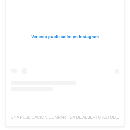
Ver esta publicación en Instagram
U
NA PUBLICACIÓN COMPARTIDA DE ALBERTO ASTUDILLO GARCÍA (@_A.ASTUDILLO__)