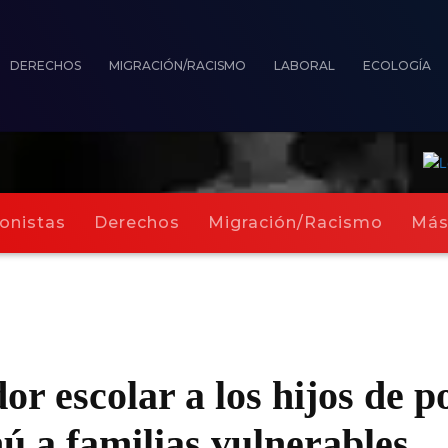
DERECHOS
MIGRACIÓN/RACISMO
LABORAL
ECOLOGÍA
onistas
Derechos
Migración/Racismo
Má
r escolar a los hijos de po
ú a familias vulnerables