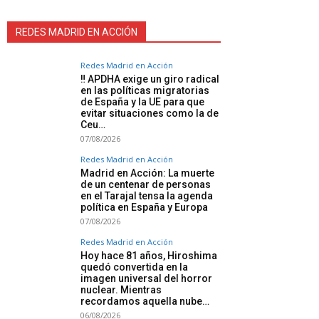
REDES MADRID EN ACCIÓN
Redes Madrid en Acción
‼️ APDHA exige un giro radical
en las políticas migratorias
de España y la UE para que
evitar situaciones como la de
Ceu…
07/08/2026
Redes Madrid en Acción
Madrid en Acción: La muerte
de un centenar de personas
en el Tarajal tensa la agenda
política en España y Europa
07/08/2026
Redes Madrid en Acción
Hoy hace 81 años, Hiroshima
quedó convertida en la
imagen universal del horror
nuclear. Mientras
recordamos aquella nube…
06/08/2026