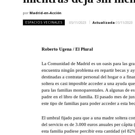
por
Madrid-en-Acción
05/11/2023
Actualizada
05/11/2023
ESPACIOS VECINALES
Roberto Ugena / El Plural
La Comunidad de Madrid es un oasis para las gran
encuentra ningún problema en repartir becas y a
destinadas a contratar personal del hogar o a fin
soltera es casi imposible acceder a una ayuda qu
para las familias monoparentales. A algunas de es
padre en el libro de familia. El pasado mes de ju
este tipo de familias para poder acceder a esta be
El umbral fijado para que a una madre soltera co
del servicio es de 3.000 euros anuales per cápita 
esta familia pudiese percibir esta cantidad (el 82