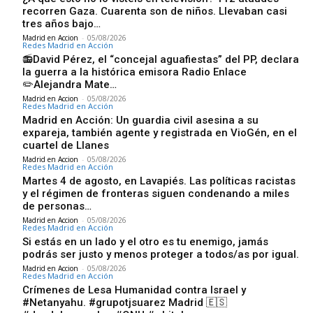
recorren Gaza. Cuarenta son de niños. Llevaban casi
tres años bajo…
Madrid en Accion
-
05/08/2026
Redes Madrid en Acción
📻David Pérez, el “concejal aguafiestas” del PP, declara
la guerra a la histórica emisora Radio Enlace
✏️Alejandra Mate…
Madrid en Accion
-
05/08/2026
Redes Madrid en Acción
Madrid en Acción: Un guardia civil asesina a su
expareja, también agente y registrada en VioGén, en el
cuartel de Llanes
Madrid en Accion
-
05/08/2026
Redes Madrid en Acción
Martes 4 de agosto, en Lavapiés. Las políticas racistas
y el régimen de fronteras siguen condenando a miles
de personas…
Madrid en Accion
-
05/08/2026
Redes Madrid en Acción
Si estás en un lado y el otro es tu enemigo, jamás
podrás ser justo y menos proteger a todos/as por igual.
Madrid en Accion
-
05/08/2026
Redes Madrid en Acción
Crímenes de Lesa Humanidad contra Israel y
#Netanyahu. #grupotjsuarez Madrid 🇪🇸