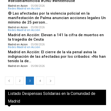
#desdelamoncloa #ONU #whitehouse
Madrid en Accion
-
05/08/2026
Redes Madrid en Acción
🔴 Las afectadas por la violencia policial en la
manifestación de Palma anuncian acciones legales Un
mínimo de 25 person…
Madrid en Accion
-
05/08/2026
Redes Madrid en Acción
Madrid en Acción: Elevan a 141 la cifra de muertos en
la tragedia de Ceuta
Madrid en Accion
-
05/08/2026
Redes Madrid en Acción
Madrid en Acción: El cierre de la vía penal aviva la
indignación de las afectadas por los cribados: «No han
tenido la de…
Madrid en Accion
-
05/08/2026
2
3
4
Listado Despensas Solidarias en la Comunidad de
Madrid