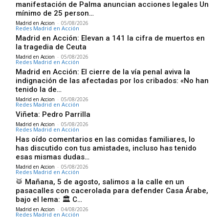
manifestación de Palma anuncian acciones legales Un
mínimo de 25 person…
Madrid en Accion
-
05/08/2026
Redes Madrid en Acción
Madrid en Acción: Elevan a 141 la cifra de muertos en
la tragedia de Ceuta
Madrid en Accion
-
05/08/2026
Redes Madrid en Acción
Madrid en Acción: El cierre de la vía penal aviva la
indignación de las afectadas por los cribados: «No han
tenido la de…
Madrid en Accion
-
05/08/2026
Redes Madrid en Acción
Viñeta: Pedro Parrilla
Madrid en Accion
-
05/08/2026
Redes Madrid en Acción
Has oído comentarios en las comidas familiares, lo
has discutido con tus amistades, incluso has tenido
esas mismas dudas…
Madrid en Accion
-
05/08/2026
Redes Madrid en Acción
🥁 Mañana, 5 de agosto, salimos a la calle en un
pasacalles con cacerolada para defender Casa Árabe,
bajo el lema: 🏛️ C…
Madrid en Accion
-
04/08/2026
Redes Madrid en Acción