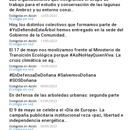
trabajo para el estudio y conservación de las lagunas
de Ambroz y su entorno consi…
Ecologistas en Acción
-
12/05/2023
Ecología en red
Hoy, los distintos colectivos que formamos parte de
#YoDefiendoEsteÁrbol hemos entregado en la sede del
Gobierno de la Comunidad…
Ecologistas en Acción
-
11/05/2023
Ecología en red
El 17 de mayo nos movilizamos frente al Ministerio de
Transición Ecológica porque #AsíNoHayQuienViva. La
crisis climática se ag…
Ecologistas en Acción
-
10/05/2023
Ecología en red
#EnDefensaDeDoñana #SalvemosDoñana
#SOSDoñana
Ecologistas en Acción
-
09/05/2023
Ecología en red
En defensa de las arboledas urbanas: segunda parte
Ecologistas en Acción
-
07/05/2023
Ecología en red
El 9 de mayo se celebra el «Día de Europa». La
campaña publicitaria institucional reza «paz, libertad e
independencia energética…
Ecologistas en Acción
-
05/05/2023
Ecología en red