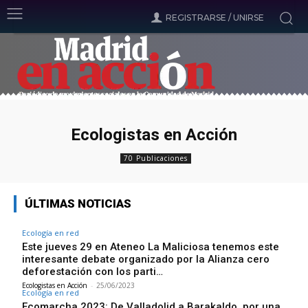
REGISTRARSE / UNIRSE
Ecologistas en Acción
70 Publicaciones
ÚLTIMAS NOTICIAS
Ecología en red
Este jueves 29 en Ateneo La Maliciosa tenemos este
interesante debate organizado por la Alianza cero
deforestación con los parti…
Ecologistas en Acción
-
25/06/2023
Ecología en red
Ecomarcha 2023: De Valladolid a Barakaldo, por una