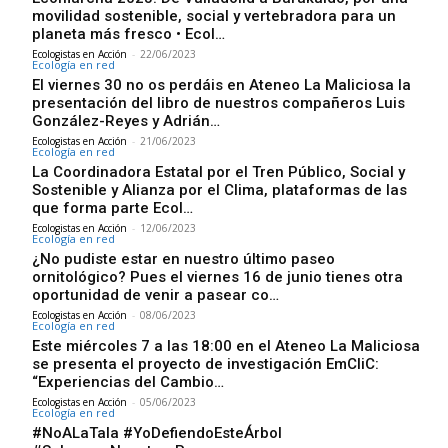
movilidad sostenible, social y vertebradora para un
planeta más fresco • Ecol…
Ecologistas en Acción
-
22/06/2023
Ecología en red
El viernes 30 no os perdáis en Ateneo La Maliciosa la
presentación del libro de nuestros compañeros Luis
González-Reyes y Adrián…
Ecologistas en Acción
-
21/06/2023
Ecología en red
La Coordinadora Estatal por el Tren Público, Social y
Sostenible y Alianza por el Clima, plataformas de las
que forma parte Ecol…
Ecologistas en Acción
-
12/06/2023
Ecología en red
¿No pudiste estar en nuestro último paseo
ornitológico? Pues el viernes 16 de junio tienes otra
oportunidad de venir a pasear co…
Ecologistas en Acción
-
08/06/2023
Ecología en red
Este miércoles 7 a las 18:00 en el Ateneo La Maliciosa
se presenta el proyecto de investigación EmCliC:
“Experiencias del Cambio…
Ecologistas en Acción
-
05/06/2023
Ecología en red
#NoALaTala #YoDefiendoEsteÁrbol