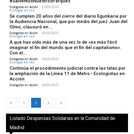
#SalvemosNuestrosParques
Ecologistas en Acción
-
31/05/2023
Ecología en red
Se cumplen 20 años del cierre del diario Egunkaria por
la Audiencia Nacional, que por medio del juez Juan del
Olmo, clausuró en …
Ecologistas en Acción
-
30/05/2023
Ecología en red
A que has oído más de una vez lo de «es más fácil
imaginar el fin del mundo que el fin del capitalismo».
Con el...
Ecologistas en Acción
-
23/05/2023
Ecología en red
Continúa el procedimiento judicial contra las talas por
la ampliación de la Línea 11 de Metro • Ecologistas en
Acción
Ecologistas en Acción
-
20/05/2023
1
2
3
Listado Despensas Solidarias en la Comunidad de
Madrid