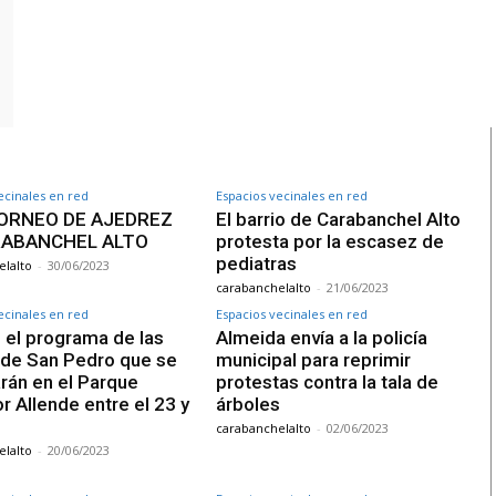
ecinales en red
Espacios vecinales en red
TORNEO DE AJEDREZ
El barrio de Carabanchel Alto
RABANCHEL ALTO
protesta por la escasez de
pediatras
lalto
-
30/06/2023
carabanchelalto
-
21/06/2023
ecinales en red
Espacios vecinales en red
 el programa de las
Almeida envía a la policía
 de San Pedro que se
municipal para reprimir
rán en el Parque
protestas contra la tala de
r Allende entre el 23 y
árboles
carabanchelalto
-
02/06/2023
lalto
-
20/06/2023