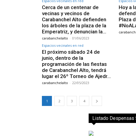
Espacios vecinales en red
Espacios v
Cerca de un centenar de
Hoy a l
vecinas y vecinos de
defende
Carabanchel Alto defienden
Plaza d
los árboles de la plaza de la
#NoALa
Emperatriz, y denuncian la…
carabanche
carabanchelalto
-
01/06/2023
Espacios vecinales en red
El próximo sábado 24 de
junio, dentro de la
programación de las fiestas
de Carabanchel Alto, tendrá
lugar el 26º Torneo de Ajedr…
carabanchelalto
-
22/05/2023
1
2
3
4
Listado Despensas S