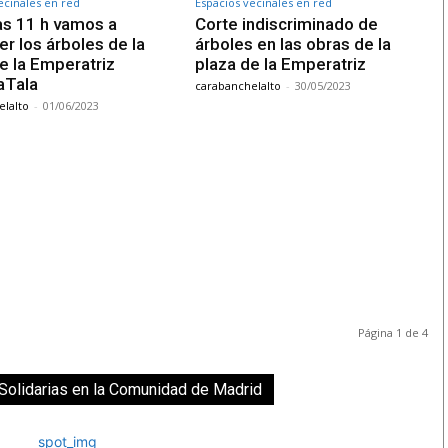
ecinales en red
Espacios vecinales en red
as 11 h vamos a
Corte indiscriminado de
r los árboles de la
árboles en las obras de la
e la Emperatriz
plaza de la Emperatriz
Tala
carabanchelalto
-
30/05/2023
lalto
-
01/06/2023
Página 1 de 4
olidarias en la Comunidad de Madrid