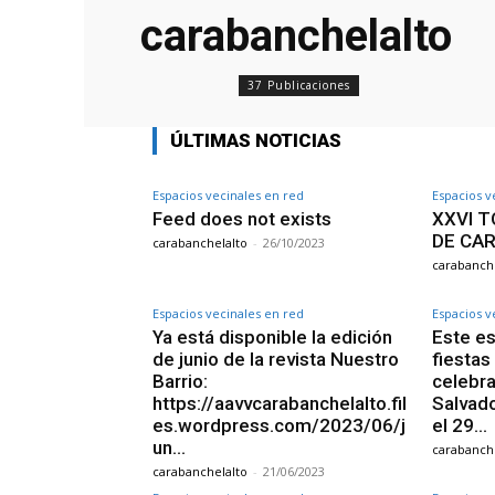
carabanchelalto
37 Publicaciones
ÚLTIMAS NOTICIAS
Espacios vecinales en red
Espacios v
Feed does not exists
XXVI 
DE CA
carabanchelalto
-
26/10/2023
carabanche
Espacios vecinales en red
Espacios v
Ya está disponible la edición
Este es
de junio de la revista Nuestro
fiestas
Barrio:
celebra
https://aavvcarabanchelalto.fil
Salvado
es.wordpress.com/2023/06/j
el 29...
un…
carabanche
carabanchelalto
-
21/06/2023