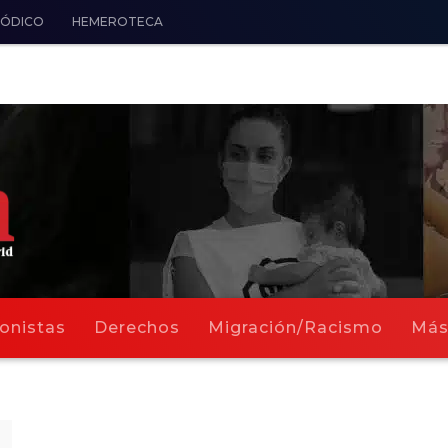
IÓDICO
HEMEROTECA
onistas
Derechos
Migración/Racismo
Má