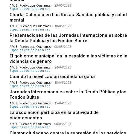
A.V. El Pueblo que Queremos
-
23/05/2023
Espacios vecinales en red
Charla-Coloquio en Las Rozas: Sanidad pública y salud
mental
A.V. El Pueblo que Queremos
-
10/05/2023
Espacios vecinales en red
Presentaciones de las Jornadas Internacionales sobre
la Deuda Pública y los Fondos Buitre
A.V. El Pueblo que Queremos
-
08/05/2023
Espacios vecinales en red
El gobierno municipal da la espalda a las víctimas de la
violencia de género
A.V. El Pueblo que Queremos
-
24/04/2023
Espacios vecinales en red
Cuando la movilización ciudadana gana
A.V. El Pueblo que Queremos
-
15/04/2023
Espacios vecinales en red
Jornadas Internacionales sobre la Deuda Pública y los
Fondos Buitre
A.V. El Pueblo que Queremos
-
15/04/2023
Espacios vecinales en red
La asociación participa en la actividad de
cuentacuentos
A.V. El Pueblo que Queremos
-
08/03/2023
Espacios vecinales en red
Clamor ciudadano contra la supresión de los servicios