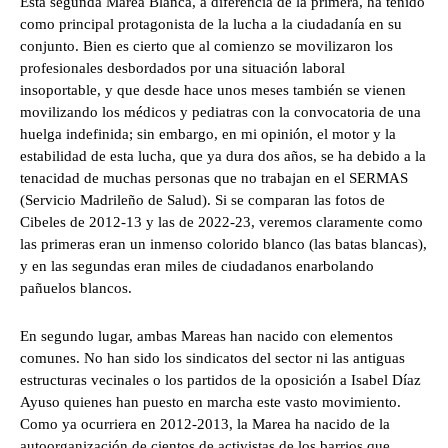
Esta segunda Marea Blanca, a diferencia de la primera, ha tenido
como principal protagonista de la lucha a la ciudadanía en su
conjunto. Bien es cierto que al comienzo se movilizaron los
profesionales desbordados por una situación laboral
insoportable, y que desde hace unos meses también se vienen
movilizando los médicos y pediatras con la convocatoria de una
huelga indefinida; sin embargo, en mi opinión, el motor y la
estabilidad de esta lucha, que ya dura dos años, se ha debido a la
tenacidad de muchas personas que no trabajan en el SERMAS
(Servicio Madrileño de Salud). Si se comparan las fotos de
Cibeles de 2012-13 y las de 2022-23, veremos claramente como
las primeras eran un inmenso colorido blanco (las batas blancas),
y en las segundas eran miles de ciudadanos enarbolando
pañuelos blancos.
En segundo lugar, ambas Mareas han nacido con elementos
comunes. No han sido los sindicatos del sector ni las antiguas
estructuras vecinales o los partidos de la oposición a Isabel Díaz
Ayuso quienes han puesto en marcha este vasto movimiento.
Como ya ocurriera en 2012-2013, la Marea ha nacido de la
autoorganización de cientos de activistas de los barrios que,