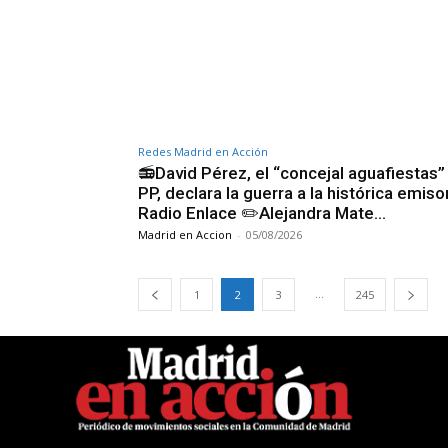
Redes Madrid en Acción
📻David Pérez, el “concejal aguafiestas”
PP, declara la guerra a la histórica emiso
Radio Enlace ✏️Alejandra Mate…
Madrid en Accion
-
05/08/2026
...
1
2
3
245