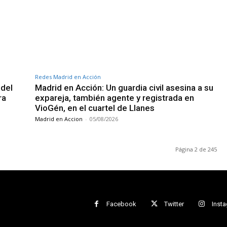
Redes Madrid en Acción
 del
Madrid en Acción: Un guardia civil asesina a su
ra
expareja, también agente y registrada en
VioGén, en el cuartel de Llanes
Madrid en Accion
-
05/08/2026
Página 2 de 245
Facebook
Twitter
Inst