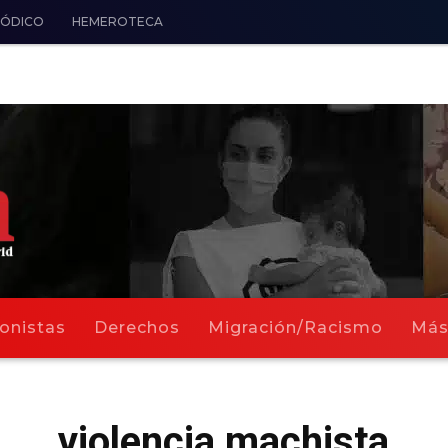
IÓDICO
HEMEROTECA
onistas
Derechos
Migración/Racismo
Má
violencia machista