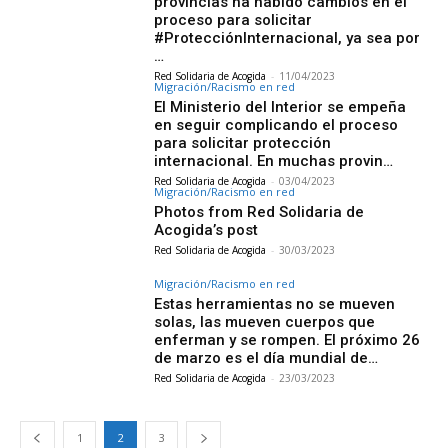
provincias ha habido cambios en el
proceso para solicitar
#ProtecciónInternacional, ya sea por
…
Red Solidaria de Acogida
-
11/04/2023
Migración/Racismo en red
El Ministerio del Interior se empeña
en seguir complicando el proceso
para solicitar protección
internacional. En muchas provin…
Red Solidaria de Acogida
-
03/04/2023
Migración/Racismo en red
Photos from Red Solidaria de
Acogida’s post
Red Solidaria de Acogida
-
30/03/2023
Migración/Racismo en red
Estas herramientas no se mueven
solas, las mueven cuerpos que
enferman y se rompen. El próximo 26
de marzo es el día mundial de…
Red Solidaria de Acogida
-
23/03/2023
1
2
3