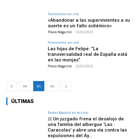
Feminismo en red
«Abandonar a las supervivientes a su
suerte es un fallo sistémico»
Pikara Magazine
-
22/02/2023
Feminismo en red
Las hijas de Felipe: “La
transversalidad real de España está
en las monjas”
Pikara Magazine
-
22/02/2023
84
85
86
ÚLTIMAS
Redes Madrid en Acción
⚖️ Un juzgado frena el desalojo de
una familia del albergue ‘Las
Caracolas’ y abre una vía contra las
expulsiones del Ay…