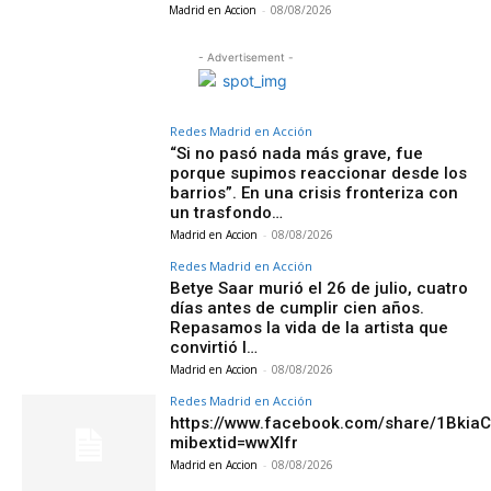
Madrid en Accion
-
08/08/2026
- Advertisement -
Redes Madrid en Acción
“Si no pasó nada más grave, fue
porque supimos reaccionar desde los
barrios”. En una crisis fronteriza con
un trasfondo…
Madrid en Accion
-
08/08/2026
Redes Madrid en Acción
Betye Saar murió el 26 de julio, cuatro
días antes de cumplir cien años.
Repasamos la vida de la artista que
convirtió l…
Madrid en Accion
-
08/08/2026
Redes Madrid en Acción
https://www.facebook.com/share/1Bkia
mibextid=wwXIfr
Madrid en Accion
-
08/08/2026