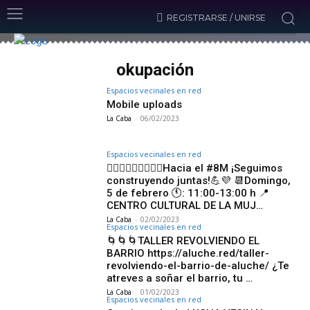
REGISTRARSE / UNIRSE
okupación
Espacios vecinales en red
Mobile uploads
La Caba
-
06/02/2023
Espacios vecinales en red
🏃🏻‍♀️🏃🏾‍♀️🏃🏼‍♀️Hacia el #8M ¡Seguimos
construyendo juntas!💪💜 📆Domingo,
5 de febrero 🕚: 11:00-13:00 h 📍
CENTRO CULTURAL DE LA MUJ…
La Caba
-
02/02/2023
Espacios vecinales en red
🌀🌀🌀TALLER REVOLVIENDO EL
BARRIO https://aluche.red/taller-
revolviendo-el-barrio-de-aluche/ ¿Te
atreves a soñar el barrio, tu …
La Caba
-
01/02/2023
Espacios vecinales en red