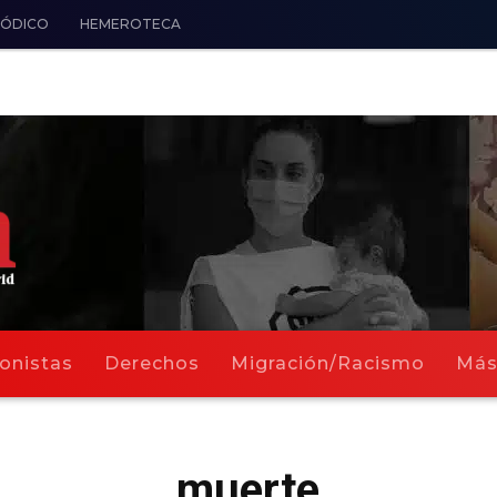
IÓDICO
HEMEROTECA
onistas
Derechos
Migración/Racismo
Má
muerte