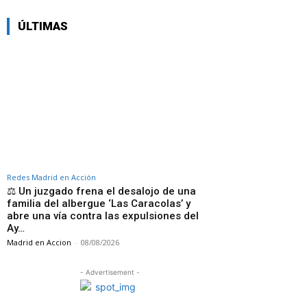
ÚLTIMAS
Redes Madrid en Acción
⚖️ Un juzgado frena el desalojo de una
familia del albergue ‘Las Caracolas’ y
abre una vía contra las expulsiones del
Ay…
Madrid en Accion
-
08/08/2026
- Advertisement -