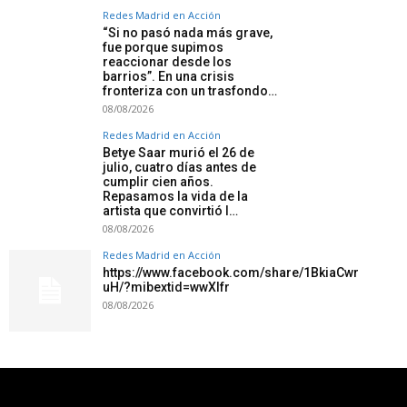
Redes Madrid en Acción
“Si no pasó nada más grave,
fue porque supimos
reaccionar desde los
barrios”. En una crisis
fronteriza con un trasfondo…
08/08/2026
Redes Madrid en Acción
Betye Saar murió el 26 de
julio, cuatro días antes de
cumplir cien años.
Repasamos la vida de la
artista que convirtió l…
08/08/2026
Redes Madrid en Acción
https://www.facebook.com/share/1BkiaCwr
uH/?mibextid=wwXIfr
08/08/2026