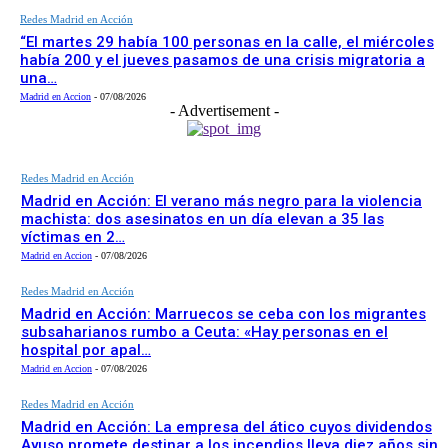
Redes Madrid en Acción
“El martes 29 había 100 personas en la calle, el miércoles
había 200 y el jueves pasamos de una crisis migratoria a
una…
Madrid en Accion
-
07/08/2026
- Advertisement -
Redes Madrid en Acción
Madrid en Acción: El verano más negro para la violencia
machista: dos asesinatos en un día elevan a 35 las
víctimas en 2…
Madrid en Accion
-
07/08/2026
Redes Madrid en Acción
Madrid en Acción: Marruecos se ceba con los migrantes
subsaharianos rumbo a Ceuta: «Hay personas en el
hospital por apal…
Madrid en Accion
-
07/08/2026
Redes Madrid en Acción
Madrid en Acción: La empresa del ático cuyos dividendos
Ayuso promete destinar a los incendios lleva diez años sin