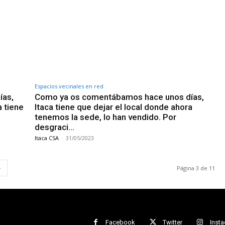
Espacios vecinales en red
ías,
Como ya os comentábamos hace unos días,
a tiene
Itaca tiene que dejar el local donde ahora
tenemos la sede, lo han vendido. Por
desgraci…
Itaca CSA
-
31/05/2023
Página 3 de 11
Facebook
Twitter
Inst