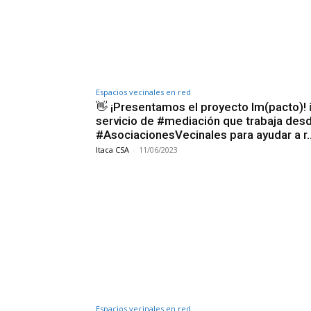
Espacios vecinales en red
👋 ¡Presentamos el proyecto Im(pacto)! ℹ
servicio de #mediación que trabaja desd
#AsociacionesVecinales para ayudar a r
Itaca CSA
-
11/06/2023
Espacios vecinales en red