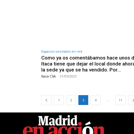
Espacios vecinales en red
Como ya os comentábamos hace unos d
Itaca tiene que dejar el local donde ahor
la sede ya que se ha vendido. Por...
Itaca CSA
-
31/05/2023
...
1
2
3
4
11