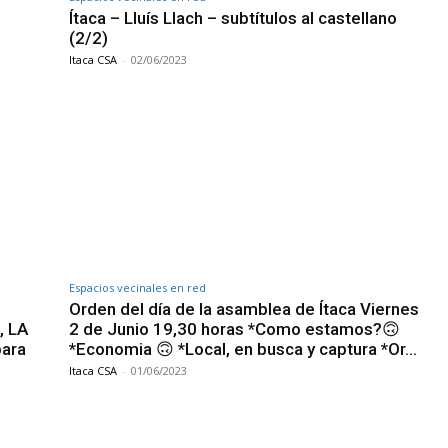
Ítaca – Lluís Llach – subtítulos al castellano
(2/2)
Itaca CSA
-
02/06/2023
Espacios vecinales en red
Orden del día de la asamblea de Ítaca Viernes
, LA
2 de Junio 19,30 horas *Como estamos?🙃
para
*Economia 🙃 *Local, en busca y captura *Or…
Itaca CSA
-
01/06/2023