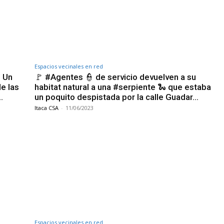
Espacios vecinales en red
️ Un
🚩 #Agentes 👮 de servicio devuelven a su
e las
habitat natural a una #serpiente 🐍 que estaba
…
un poquito despistada por la calle Guadar…
Itaca CSA
-
11/06/2023
Espacios vecinales en red