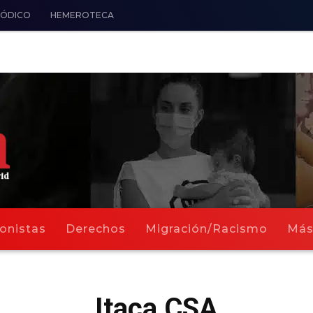
IÓDICO
HEMEROTECA
onistas
Derechos
Migración/Racismo
Má
Itaca CSA