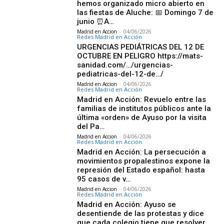
hemos organizado micro abierto en
las fiestas de Aluche: 📅 Domingo 7 de
junio ⏰A…
Madrid en Accion
-
04/06/2026
Redes Madrid en Acción
URGENCIAS PEDIÁTRICAS DEL 12 DE
OCTUBRE EN PELIGRO https://mats-
sanidad.com/…/urgencias-
pediatricas-del-12-de…/
Madrid en Accion
-
04/06/2026
Redes Madrid en Acción
Madrid en Acción: Revuelo entre las
familias de institutos públicos ante la
última «orden» de Ayuso por la visita
del Pa…
Madrid en Accion
-
04/06/2026
Redes Madrid en Acción
Madrid en Acción: La persecución a
movimientos propalestinos expone la
represión del Estado español: hasta
95 casos de v…
Madrid en Accion
-
04/06/2026
Redes Madrid en Acción
Madrid en Acción: Ayuso se
desentiende de las protestas y dice
que cada colegio tiene que resolver