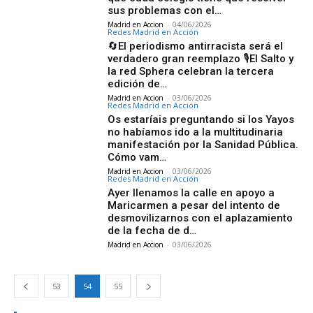
sus problemas con el…
Madrid en Accion
-
04/06/2026
Redes Madrid en Acción
🔄El periodismo antirracista será el
verdadero gran reemplazo 🎙El Salto y
la red Sphera celebran la tercera
edición de…
Madrid en Accion
-
03/06/2026
Redes Madrid en Acción
Os estaríais preguntando si los Yayos
no habíamos ido a la multitudinaria
manifestación por la Sanidad Pública.
Cómo vam…
Madrid en Accion
-
03/06/2026
Redes Madrid en Acción
Ayer llenamos la calle en apoyo a
Maricarmen a pesar del intento de
desmovilizarnos con el aplazamiento
de la fecha de d…
Madrid en Accion
-
03/06/2026
53
54
55