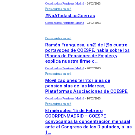
Coordinadora Pensiones Madrid
-
24/02/2023
Pensionistas en red
#NoATodasLasGuerras
Coordinadora Pensiones Madrid
-
23/02/2023
Pensionistas en red
Ramón Franquesa, un@ de l@s cuatro
portavoces de COESPE, habla sobre los
Planes de Pensiones de Empleo,y
explica nuestra firme o…
Coordinadora Pensiones Madrid
-
20/02/2023
Pensionistas en red
Movilizaciones territoriales de
pensionistas de las Mareas,
Plataformas Asociaciones de COESPE.
Coordinadora Pensiones Madrid
-
16/02/2023
Pensionistas en red
El miércoles 15 de Febrero
COORPENMADRID – COESPE
convocamos la concentración mensual
ante el Congreso de los Diputados, a las
1…