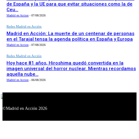
de España y la UE para que evitar situaciones como la de
Ceu…
Madrid en Accion
-
07/08/2026
Redes Madrid en Acción
Madrid en Acción: La muerte de un centenar de personas
en el Tarajal tensa la agenda política en España y Europa
Madrid en Accion
-
07/08/2026
Redes Madrid en Acción
Hoy hace 81 años, Hiroshima quedó convertida en la
imagen universal del horror nuclear. Mientras recordamos
aquella nube…
Madrid en Accion
-
06/08/2026
©Madrid en Acción 2026