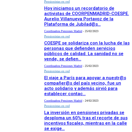
Pensionistas en red
Hoy iniciamos un recordatorio de
activistas de COORPENMADRID-COESPE.
Aurelio Villanueva Portavoz de la
Plataforma de Jubilad@s…
Coordinadora Pensiones Madrid
-
25/02/2023
Pensionistas en red
COESPE se solidariza con la lucha de las
personas que defienden servicios
públicos de calidad. La sanidad no se
vende, se defien…
Coordinadora Pensiones Madrid
-
25/02/2023
Pensionistas en red
El viaje a París para apoyar a nuestr@s
compañer@s del país vecino, fue un
acto solidario y además sirvió para
establecer contac…
Coordinadora Pensiones Madrid
-
24/02/2023
Pensionistas en red
La inversión en pensiones privadas se
desploma un 60% tras el recorte de sus
incentivos fiscales, mientras en la calle
se exige…