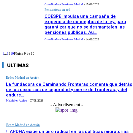
Coordinadora Pensiones Madrid
-
15/02/2023
Pensionistas en red
COESPE impulsa una campaña de
exigencia de conceptos de la ley, para
garantizar que no se desmantelen las
pensiones públicas. Au…
Coordinadora Pensiones Madrid
-
14/02/2023
1
...
8
9
10
Página 9 de 10
ÚLTIMAS
Redes Madrid en Acción
La fundadora de Caminando Fronteras comenta que detrás
de los discursos de seguridad y cierre de fronteras, y del
endure…
Madrid en Accion
-
07/08/2026
- Advertisement -
Redes Madrid en Acción
‼️ APDHA exige un giro radical en las políticas migratorias